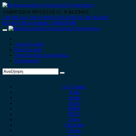
Skip
to
ΑΜΒΡΟΣΙΟΥ ΦΡΑΝΤΖΗ 67, Ν.ΚΟΣΜΟΣ
content
210 9012444
210 9239148
210 9238158
210 9026839
Κινητό-Viber-whatsapp : 6980507900
Primary
Menu
Αρχική Σελίδα
Ποιοί είμαστε
Ανταλλακτικά Αυτοκινήτων
Επικοινωνία
Alfa Romeo
Audi
Austin
Acura
BMW
BYD
Chery
Chevrolet
Citroen
Cupra