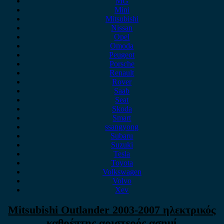
MG
Mini
Mitsubishi
Nissan
Opel
Omoda
Peugeot
Porsche
Renault
Rover
Saab
Seat
Skoda
Smart
ssangyong
Subaru
Suzuki
Tesla
Toyota
Volkswagen
Volvo
Xev
Mitsubishi Outlander 2003-2007 ηλεκτρικός
καθρέπτης αριστερός ασημί