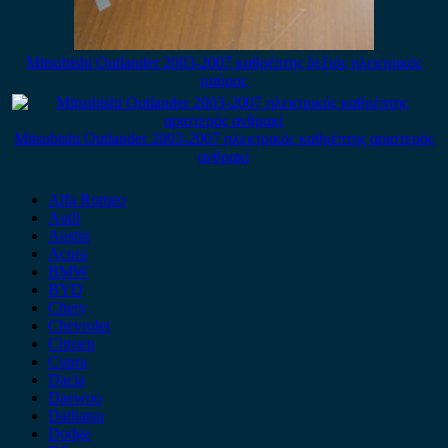
Mitsubishi Outlander 2003-2007 καθρέπτης δεξιός ηλεκτρικός
μαύρος
Mitsubishi Outlander 2003-2007 ηλεκτρικός καθρέπτης αριστερός
ανθρακί
Alfa Romeo
Audi
Austin
Acura
BMW
BYD
Chery
Chevrolet
Citroen
Cupra
Dacia
Daewoo
Daihatsu
Dodge