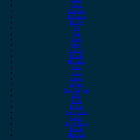
Dacia
Daewoo
Daihatsu
Dodge
DS
Fiat
Ford
Geely
Gonow
Honda
Hyundai
Isuzu
iveco
Jaecoo
Jaguar
Jeep Chrysler
KIA
Lada
Lancia
Leapmotor
Lexus
Lynk & co
Mazda
Mercedes