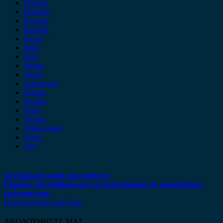
Omoda
Peugeot
Porsche
Renault
Rover
Saab
Seat
Skoda
Smart
ssangyong
Subaru
Suzuki
Tesla
Toyota
Volkswagen
Volvo
Xev
Δεν βρήκατε αυτό που ψάχνετε;
Είμαστε στη διάθεση σας να απαντήσουμε σε οποιαδήποτε
ερώτηση σας.
Επικοινωνήστε μαζί μας
ΑΚΟΛΟΥΘΗΣΤΕ ΜΑΣ