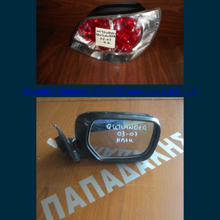
Mitsubishi Outlander 2003-2007 φανάρι πίσω δεξί – c1