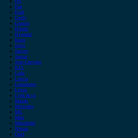
DS
Fiat
Ford
Geely
Gonow
Honda
Hyundai
Isuzu
iveco
Jaecoo
Jaguar
Jeep Chrysler
KIA
Lada
Lancia
Leapmotor
Lexus
Lynk & co
Mazda
Mercedes
MG
Mini
Mitsubishi
Nissan
Opel