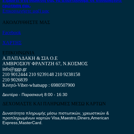
Είμαστε στη διάθεση σας να απαντήσουμε σε οποιαδήποτε
ερώτηση σας.
Επικοινωνήστε μαζί μας
ΑΚΟΛΟΥΘΗΣΤΕ ΜΑΣ
Facebook
ΧΑΡΤΗΣ
ΕΠΙΚΟΙΝΩΝΙΑ
Α.ΠΑΠΑΔΑΚΗ & ΣΙΑ Ο.Ε
ΑΜΒΡΟΣΙΟΥ ΦΡΑΝΤΖΗ 67, Ν.ΚΟΣΜΟΣ
info@ggp.gr
210 9012444
210 9239148
210 9238158
210 9026839
Κινητό-Viber-whatsapp : 6980507900
Δευτέρα - Παρασκευή 8:00 - 16:30
ΔΕΧΟΜΑΣΤΕ ΚΑΙ ΠΛΗΡΩΜΕΣ ΜΕΣΩ ΚΑΡΤΩΝ
Δυνατότητα πληρωμής μέσω πιστωτικών, χρεωστικών &
προπληρωμένων καρτών Visa,Maestro,Diners,American
Express,MasterCard.