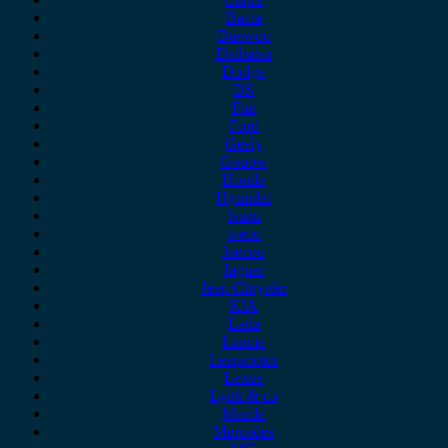
Dacia
Daewoo
Daihatsu
Dodge
DS
Fiat
Ford
Geely
Gonow
Honda
Hyundai
Isuzu
iveco
Jaecoo
Jaguar
Jeep Chrysler
KIA
Lada
Lancia
Leapmotor
Lexus
Lynk & co
Mazda
Mercedes