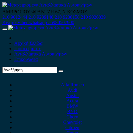
Skip
to
ΑΜΒΡΟΣΙΟΥ ΦΡΑΝΤΖΗ 67, Ν.ΚΟΣΜΟΣ
content
210 9012444
210 9239148
210 9238158
210 9026839
Κινητό-Viber-whatsapp : 6980507900
Primary
Menu
Αρχική Σελίδα
Ποιοί είμαστε
Ανταλλακτικά Αυτοκινήτων
Επικοινωνία
Alfa Romeo
Audi
Austin
Acura
BMW
BYD
Chery
Chevrolet
Citroen
Cupra