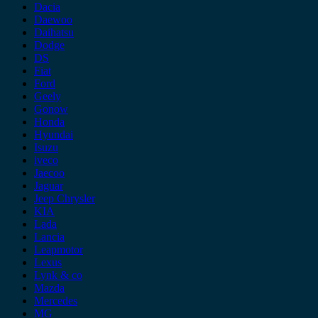
Dacia
Daewoo
Daihatsu
Dodge
DS
Fiat
Ford
Geely
Gonow
Honda
Hyundai
Isuzu
iveco
Jaecoo
Jaguar
Jeep Chrysler
KIA
Lada
Lancia
Leapmotor
Lexus
Lynk & co
Mazda
Mercedes
MG