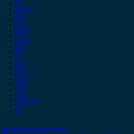
Mini
Mitsubishi
Nissan
Opel
Omoda
Peugeot
Porsche
Renault
Rover
Saab
Seat
Skoda
Smart
ssangyong
Subaru
Suzuki
Tesla
Toyota
Volkswagen
Volvo
Xev
Δεν βρήκατε αυτό που ψάχνετε;