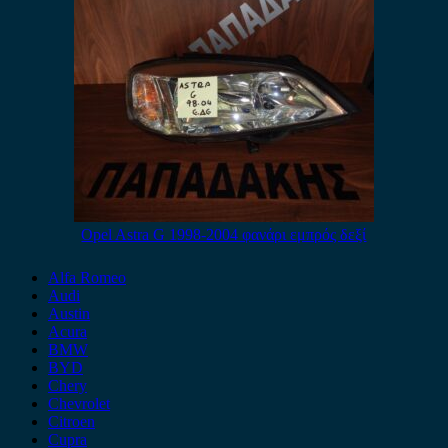
Opel Astra G 1998-2004 φανάρι εμπρός δεξί
Alfa Romeo
Audi
Austin
Acura
BMW
BYD
Chery
Chevrolet
Citroen
Cupra