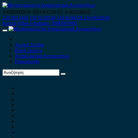
Skip
to
ΑΜΒΡΟΣΙΟΥ ΦΡΑΝΤΖΗ 67, Ν.ΚΟΣΜΟΣ
content
210 9012444
210 9239148
210 9238158
210 9026839
Κινητό-Viber-whatsapp : 6980507900
Primary
Menu
Αρχική Σελίδα
Ποιοί είμαστε
Ανταλλακτικά Αυτοκινήτων
Επικοινωνία