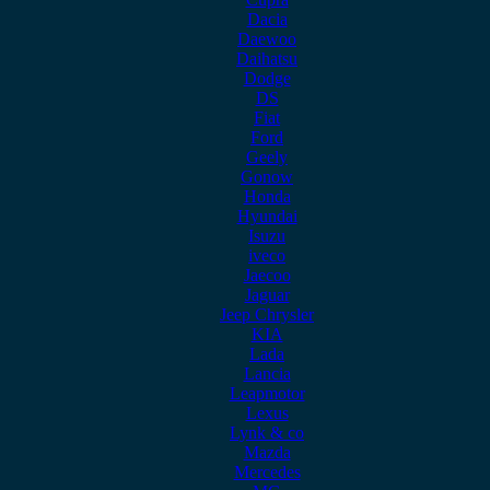
Dacia
Daewoo
Daihatsu
Dodge
DS
Fiat
Ford
Geely
Gonow
Honda
Hyundai
Isuzu
iveco
Jaecoo
Jaguar
Jeep Chrysler
KIA
Lada
Lancia
Leapmotor
Lexus
Lynk & co
Mazda
Mercedes