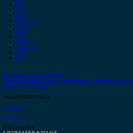
Seat
Skoda
Smart
ssangyong
Subaru
Suzuki
Tesla
Toyota
Volkswagen
Volvo
Xev
Δεν βρήκατε αυτό που ψάχνετε;
Είμαστε στη διάθεση σας να απαντήσουμε σε οποιαδήποτε ερώτ
Επικοινωνήστε μαζί μας
ΑΚΟΛΟΥΘΗΣΤΕ ΜΑΣ
Facebook
ΧΑΡΤΗΣ
ΕΠΙΚΟΙΝΩΝΙΑ
Α.ΠΑΠΑΔΑΚΗ & ΣΙΑ Ο.Ε