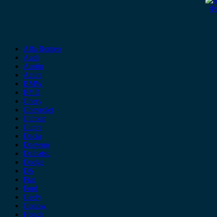
Φα
Alfa Romeo
Audi
Austin
Acura
BMW
BYD
Chery
Chevrolet
Citroen
Cupra
Dacia
Daewoo
Daihatsu
Dodge
DS
Fiat
Ford
Geely
Gonow
Honda