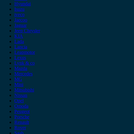
Hyundai
Isuzu
iveco
Jaecoo
Jaguar
Jeep Chrysler
KIA
Lada
Lancia
Leapmotor
Lexus
Lynk & co
Mazda
Mercedes
MG
Mini
Mitsubishi
Nissan
Opel
Omoda
Peugeot
Porsche
Renault
Rover
Saab