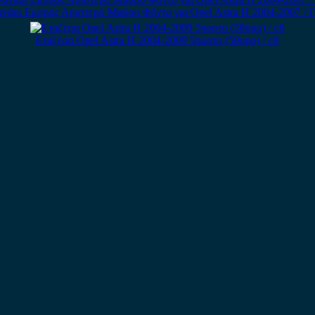
νάρι Εμπρός Αριστερό Μαύρο Φόντο για Opel Astra H 2004-2007 / 
Εταζέρα Opel Astra H 2004-2009 5πορτο (5θυρο) / c8