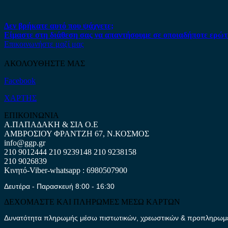
Δεν βρήκατε αυτό που ψάχνετε;
Είμαστε στη διάθεση σας να απαντήσουμε σε οποιαδήποτε ερώτ
Επικοινωνήστε μαζί μας
ΑΚΟΛΟΥΘΗΣΤΕ ΜΑΣ
Facebook
ΧΑΡΤΗΣ
ΕΠΙΚΟΙΝΩΝΙΑ
Α.ΠΑΠΑΔΑΚΗ & ΣΙΑ Ο.Ε
ΑΜΒΡΟΣΙΟΥ ΦΡΑΝΤΖΗ 67, Ν.ΚΟΣΜΟΣ
info@ggp.gr
210 9012444
210 9239148
210 9238158
210 9026839
Κινητό-Viber-whatsapp : 6980507900
Δευτέρα - Παρασκευή 8:00 - 16:30
ΔΕΧΟΜΑΣΤΕ ΚΑΙ ΠΛΗΡΩΜΕΣ ΜΕΣΩ ΚΑΡΤΩΝ
Δυνατότητα πληρωμής μέσω πιστωτικών, χρεωστικών & προπληρωμέν