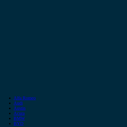
Alfa Romeo
Audi
Austin
Acura
BMW
BYD