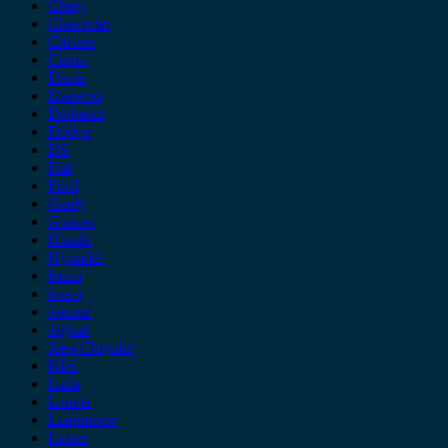
Chery
Chevrolet
Citroen
Cupra
Dacia
Daewoo
Daihatsu
Dodge
DS
Fiat
Ford
Geely
Gonow
Honda
Hyundai
Isuzu
iveco
Jaecoo
Jaguar
Jeep Chrysler
KIA
Lada
Lancia
Leapmotor
Lexus