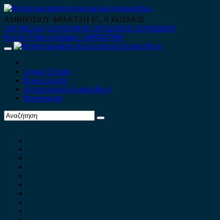
Skip
to
ΑΜΒΡΟΣΙΟΥ ΦΡΑΝΤΖΗ 67, Ν.ΚΟΣΜΟΣ
content
210 9012444
210 9239148
210 9238158
210 9026839
Κινητό-Viber-whatsapp : 6980507900
Primary
Menu
Αρχική Σελίδα
Ποιοί είμαστε
Ανταλλακτικά Αυτοκινήτων
Επικοινωνία