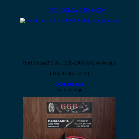
OPEL CORSA B 1993-2000
Opel Corsa B 1.2cc 1993-2000 βενζίνη δυναμό
( No: 0124415023 )
Ρωτήστε τιμή
Δείτε επίσης