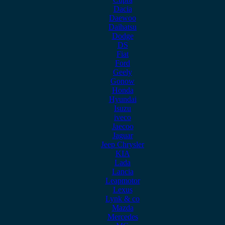
Dacia
Daewoo
Daihatsu
Dodge
DS
Fiat
Ford
Geely
Gonow
Honda
Hyundai
Isuzu
iveco
Jaecoo
Jaguar
Jeep Chrysler
KIA
Lada
Lancia
Leapmotor
Lexus
Lynk & co
Mazda
Mercedes