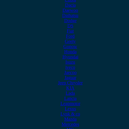
Dacia
Daewoo
Daihatsu
Dodge
DS
Fiat
Ford
Geely
Gonow
Honda
Hyundai
Isuzu
iveco
Jaecoo
Jaguar
Jeep Chrysler
KIA
Lada
Lancia
Leapmotor
Lexus
Lynk & co
Mazda
Mercedes