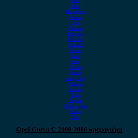
MG
Mini
Mitsubishi
Nissan
Opel
Omoda
Peugeot
Porsche
Renault
Rover
Saab
Seat
Skoda
Smart
ssangyong
Subaru
Suzuki
Tesla
Toyota
Volkswagen
Volvo
Xev
Opel Corsa C 2000-2006 κρεμαγιέρα