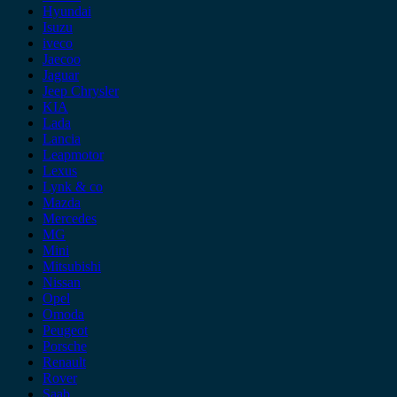
Hyundai
Isuzu
iveco
Jaecoo
Jaguar
Jeep Chrysler
KIA
Lada
Lancia
Leapmotor
Lexus
Lynk & co
Mazda
Mercedes
MG
Mini
Mitsubishi
Nissan
Opel
Omoda
Peugeot
Porsche
Renault
Rover
Saab