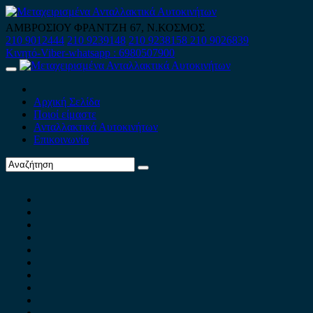
Skip
to
ΑΜΒΡΟΣΙΟΥ ΦΡΑΝΤΖΗ 67, Ν.ΚΟΣΜΟΣ
content
210 9012444
210 9239148
210 9238158
210 9026839
Κινητό-Viber-whatsapp : 6980507900
Primary
Menu
Αρχική Σελίδα
Ποιοί είμαστε
Ανταλλακτικά Αυτοκινήτων
Επικοινωνία