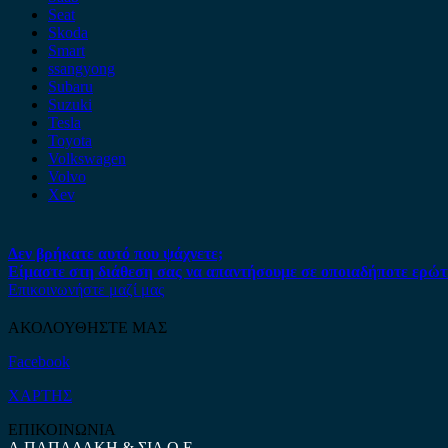
Seat
Skoda
Smart
ssangyong
Subaru
Suzuki
Tesla
Toyota
Volkswagen
Volvo
Xev
Δεν βρήκατε αυτό που ψάχνετε;
Είμαστε στη διάθεση σας να απαντήσουμε σε οποιαδήποτε ερώτ
Επικοινωνήστε μαζί μας
ΑΚΟΛΟΥΘΗΣΤΕ ΜΑΣ
Facebook
ΧΑΡΤΗΣ
ΕΠΙΚΟΙΝΩΝΙΑ
Α.ΠΑΠΑΔΑΚΗ & ΣΙΑ Ο.Ε