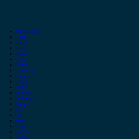
Alfa Romeo
Audi
Austin
Acura
BMW
BYD
Chery
Chevrolet
Citroen
Cupra
Dacia
Daewoo
Daihatsu
Dodge
DS
Fiat
Ford
Geely
Gonow
Honda