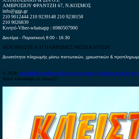
ΑΜΒΡΟΣΙΟΥ ΦΡΑΝΤΖΗ 67, Ν.ΚΟΣΜΟΣ
info@ggp.gr
210 9012444
210 9239148
210 9238158
210 9026839
Κινητό-Viber-whatsapp : 6980507900
Δευτέρα - Παρασκευή 8:00 - 16:30
ΔΕΧΟΜΑΣΤΕ ΚΑΙ ΠΛΗΡΩΜΕΣ ΜΕΣΩ ΚΑΡΤΩΝ
Δυνατότητα πληρωμής μέσω πιστωτικών, χρεωστικών & προπληρωμέν
© 2026
antallaktika-online.eu
Μεταχειρισμένα Ανταλλακτικά Αυτοκ
Καλό καλοκαίρι σε όλους!!