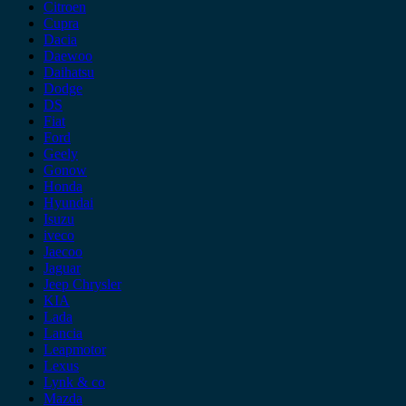
Citroen
Cupra
Dacia
Daewoo
Daihatsu
Dodge
DS
Fiat
Ford
Geely
Gonow
Honda
Hyundai
Isuzu
iveco
Jaecoo
Jaguar
Jeep Chrysler
KIA
Lada
Lancia
Leapmotor
Lexus
Lynk & co
Mazda