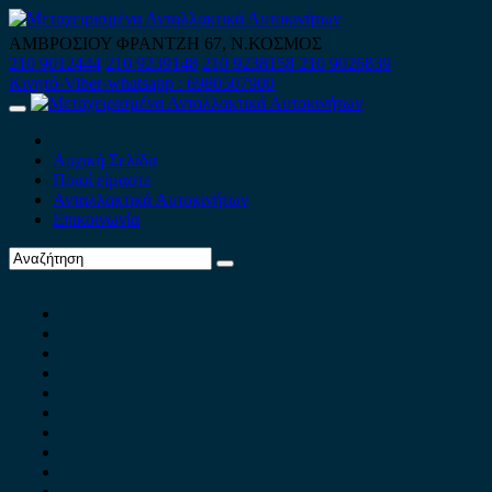
Skip
to
ΑΜΒΡΟΣΙΟΥ ΦΡΑΝΤΖΗ 67, Ν.ΚΟΣΜΟΣ
content
210 9012444
210 9239148
210 9238158
210 9026839
Κινητό-Viber-whatsapp : 6980507900
Primary
Menu
Αρχική Σελίδα
Ποιοί είμαστε
Ανταλλακτικά Αυτοκινήτων
Επικοινωνία