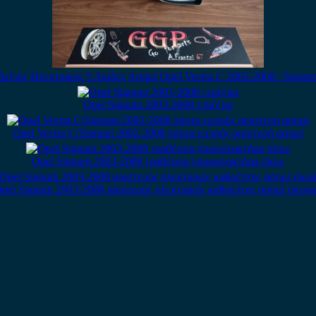
Δεξιός Ηλεκτρικός 5 Ακίδες Ασημί Opel Vectra C 2002-2008 / Signu
Opel Signum 2003-2008 εταζέρα
Opel Vectra C/Signum 2002-2008 πόρτα εμπρός αριστερή ασημί
Opel Signum 2003-2008 τραβέρσα προφυλακτήρα πίσω
pel Signum 2003-2008 αριστερός ηλεκτρικός καθρέπτης ασημί σκού