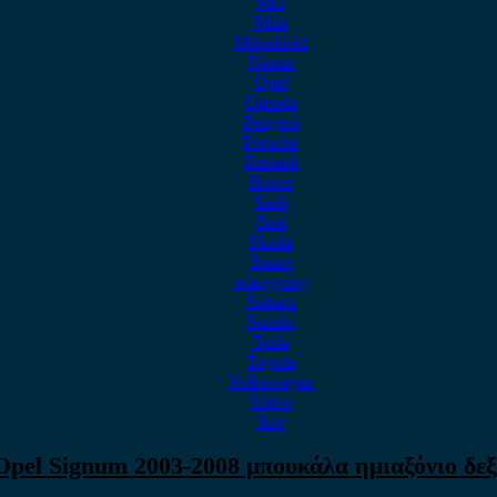
MG
Mini
Mitsubishi
Nissan
Opel
Omoda
Peugeot
Porsche
Renault
Rover
Saab
Seat
Skoda
Smart
ssangyong
Subaru
Suzuki
Tesla
Toyota
Volkswagen
Volvo
Xev
Opel Signum 2003-2008 μπουκάλα ημιαξόνιο δεξ