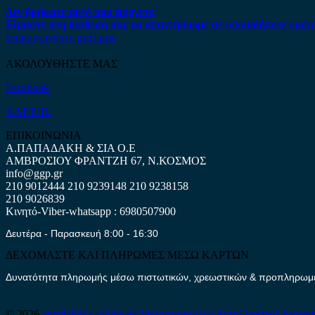
Δεν βρήκατε αυτό που ψάχνετε;
Είμαστε στη διάθεση σας να απαντήσουμε σε οποιαδήποτε ερώτ
Επικοινωνήστε μαζί μας
ΑΚΟΛΟΥΘΗΣΤΕ ΜΑΣ
Facebook
ΧΑΡΤΗΣ
ΕΠΙΚΟΙΝΩΝΙΑ
Α.ΠΑΠΑΔΑΚΗ & ΣΙΑ Ο.Ε
ΑΜΒΡΟΣΙΟΥ ΦΡΑΝΤΖΗ 67, Ν.ΚΟΣΜΟΣ
info@ggp.gr
210 9012444
210 9239148
210 9238158
210 9026839
Κινητό-Viber-whatsapp : 6980507900
Δευτέρα - Παρασκευή 8:00 - 16:30
ΔΕΧΟΜΑΣΤΕ ΚΑΙ ΠΛΗΡΩΜΕΣ ΜΕΣΩ ΚΑΡΤΩΝ
Δυνατότητα πληρωμής μέσω πιστωτικών, χρεωστικών & προπληρωμέν
© 2026
antallaktika-online.eu
Μεταχειρισμένα Ανταλλακτικά Αυτοκ