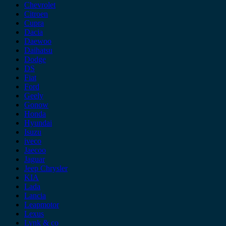
Chevrolet
Citroen
Cupra
Dacia
Daewoo
Daihatsu
Dodge
DS
Fiat
Ford
Geely
Gonow
Honda
Hyundai
Isuzu
iveco
Jaecoo
Jaguar
Jeep Chrysler
KIA
Lada
Lancia
Leapmotor
Lexus
Lynk & co