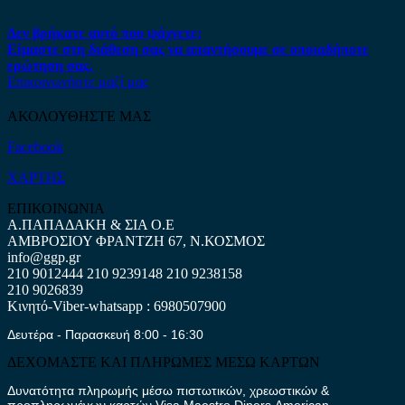
Δεν βρήκατε αυτό που ψάχνετε;
Είμαστε στη διάθεση σας να απαντήσουμε σε οποιαδήποτε
ερώτηση σας.
Επικοινωνήστε μαζί μας
ΑΚΟΛΟΥΘΗΣΤΕ ΜΑΣ
Facebook
ΧΑΡΤΗΣ
ΕΠΙΚΟΙΝΩΝΙΑ
Α.ΠΑΠΑΔΑΚΗ & ΣΙΑ Ο.Ε
ΑΜΒΡΟΣΙΟΥ ΦΡΑΝΤΖΗ 67, Ν.ΚΟΣΜΟΣ
info@ggp.gr
210 9012444
210 9239148
210 9238158
210 9026839
Κινητό-Viber-whatsapp : 6980507900
Δευτέρα - Παρασκευή 8:00 - 16:30
ΔΕΧΟΜΑΣΤΕ ΚΑΙ ΠΛΗΡΩΜΕΣ ΜΕΣΩ ΚΑΡΤΩΝ
Δυνατότητα πληρωμής μέσω πιστωτικών, χρεωστικών &
προπληρωμένων καρτών Visa,Maestro,Diners,American