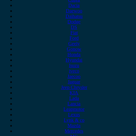
Dacia
Daewoo
Daihatsu
Dodge
DS
Fiat
Ford
Geely
Gonow
Honda
Hyundai
Isuzu
iveco
Jaecoo
Jaguar
Jeep Chrysler
KIA
Lada
Lancia
Leapmotor
Lexus
Lynk & co
Mazda
Mercedes