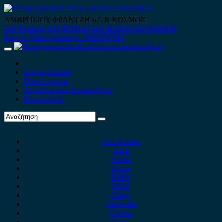
Skip
to
ΑΜΒΡΟΣΙΟΥ ΦΡΑΝΤΖΗ 67, Ν.ΚΟΣΜΟΣ
content
210 9012444
210 9239148
210 9238158
210 9026839
Κινητό-Viber-whatsapp : 6980507900
Primary
Menu
Αρχική Σελίδα
Ποιοί είμαστε
Ανταλλακτικά Αυτοκινήτων
Επικοινωνία
Alfa Romeo
Audi
Austin
Acura
BMW
BYD
Chery
Chevrolet
Citroen
Cupra