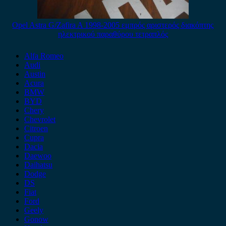
Opel Astra G/Zafira A 1998-2005 εμπρός αριστερός διακόπτης
ηλεκτρικού παραθύρου τετραπλός
Alfa Romeo
Audi
Austin
Acura
BMW
BYD
Chery
Chevrolet
Citroen
Cupra
Dacia
Daewoo
Daihatsu
Dodge
DS
Fiat
Ford
Geely
Gonow