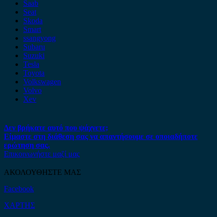
Saab
Seat
Skoda
Smart
ssangyong
Subaru
Suzuki
Tesla
Toyota
Volkswagen
Volvo
Xev
Δεν βρήκατε αυτό που ψάχνετε;
Είμαστε στη διάθεση σας να απαντήσουμε σε οποιαδήποτε
ερώτηση σας.
Επικοινωνήστε μαζί μας
ΑΚΟΛΟΥΘΗΣΤΕ ΜΑΣ
Facebook
ΧΑΡΤΗΣ