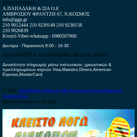
ΕΠΙΚΟΙΝΩΝΙΑ
Α.ΠΑΠΑΔΑΚΗ & ΣΙΑ Ο.Ε
ΑΜΒΡΟΣΙΟΥ ΦΡΑΝΤΖΗ 67, Ν.ΚΟΣΜΟΣ
info@ggp.gr
210 9012444
210 9239148
210 9238158
210 9026839
Κινητό-Viber-whatsapp : 6980507900
Δευτέρα - Παρασκευή 8:00 - 16:30
ΔΕΧΟΜΑΣΤΕ ΚΑΙ ΠΛΗΡΩΜΕΣ ΜΕΣΩ ΚΑΡΤΩΝ
Δυνατότητα πληρωμής μέσω πιστωτικών, χρεωστικών &
προπληρωμένων καρτών Visa,Maestro,Diners,American
Express,MasterCard.
© 2026
antallaktika-online.eu
Μεταχειρισμένα Ανταλλακτικά
Αυτοκινήτων
Καλό καλοκαίρι σε όλους!!