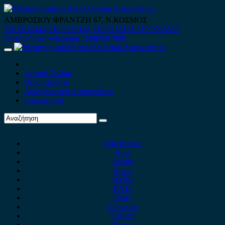
Skip
to
ΑΜΒΡΟΣΙΟΥ ΦΡΑΝΤΖΗ 67, Ν.ΚΟΣΜΟΣ
content
210 9012444
210 9239148
210 9238158
210 9026839
Κινητό-Viber-whatsapp : 6980507900
Primary
Menu
Αρχική Σελίδα
Ποιοί είμαστε
Ανταλλακτικά Αυτοκινήτων
Επικοινωνία
Alfa Romeo
Audi
Austin
Acura
BMW
BYD
Chery
Chevrolet
Citroen
Cupra