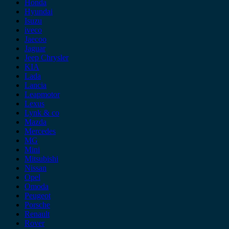
Honda
Hyundai
Isuzu
iveco
Jaecoo
Jaguar
Jeep Chrysler
KIA
Lada
Lancia
Leapmotor
Lexus
Lynk & co
Mazda
Mercedes
MG
Mini
Mitsubishi
Nissan
Opel
Omoda
Peugeot
Porsche
Renault
Rover