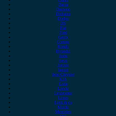
Dacia
Daewoo
Daihatsu
Dodge
DS
Fiat
Ford
Geely
Gonow
Honda
Hyundai
Isuzu
iveco
Jaecoo
Jaguar
Jeep Chrysler
KIA
Lada
Lancia
Leapmotor
Lexus
Lynk & co
Mazda
Mercedes