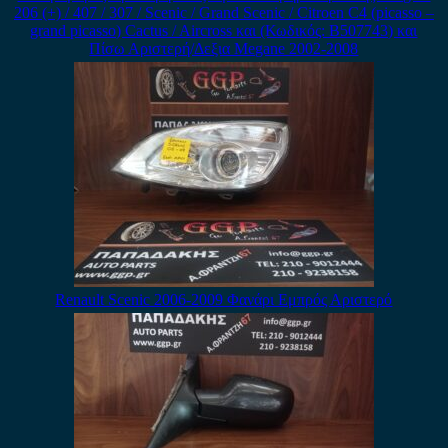
206 (+) / 407 / 307 / Scenic / Grand Scenic / Citroen C4 (picasso –
grand picasso) Cactus / Aircross και (Κωδικός: B507743) και
Πίσω Αριστερή/Δεξια Megane 2002-2008
Renault Scenic 2006-2009 Φανάρι Εμπρός Αριστερό