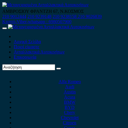
Skip
to
ΑΜΒΡΟΣΙΟΥ ΦΡΑΝΤΖΗ 67, Ν.ΚΟΣΜΟΣ
content
210 9012444
210 9239148
210 9238158
210 9026839
Κινητό-Viber-whatsapp : 6980507900
Primary
Menu
Αρχική Σελίδα
Ποιοί είμαστε
Ανταλλακτικά Αυτοκινήτων
Επικοινωνία
Alfa Romeo
Audi
Austin
Acura
BMW
BYD
Chery
Chevrolet
Citroen
Cupra