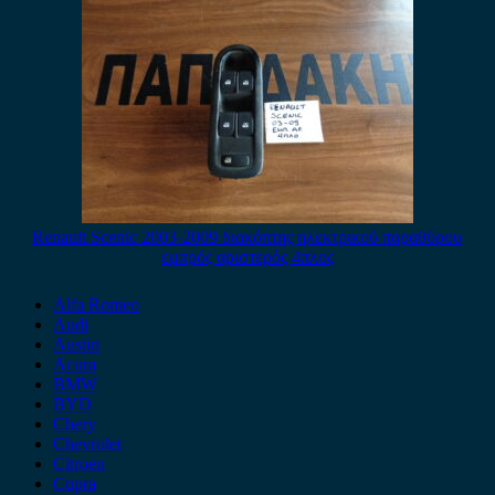
Renault Scenic 2003-2009 διακόπτης ηλεκτρικού παραθύρου
εμπρός αριστερός 4πλος
Alfa Romeo
Audi
Austin
Acura
BMW
BYD
Chery
Chevrolet
Citroen
Cupra