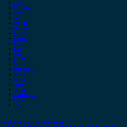
Mini
Mitsubishi
Nissan
Opel
Omoda
Peugeot
Porsche
Renault
Rover
Saab
Seat
Skoda
Smart
ssangyong
Subaru
Suzuki
Tesla
Toyota
Volkswagen
Volvo
Xev
Δεν βρήκατε αυτό που ψάχνετε;
Είμαστε στη διάθεση σας να απαντήσουμε σε οποιαδήποτε