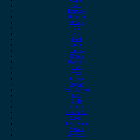
Dacia
Daewoo
Daihatsu
Dodge
DS
Fiat
Ford
Geely
Gonow
Honda
Hyundai
Isuzu
iveco
Jaecoo
Jaguar
Jeep Chrysler
KIA
Lada
Lancia
Leapmotor
Lexus
Lynk & co
Mazda
Mercedes