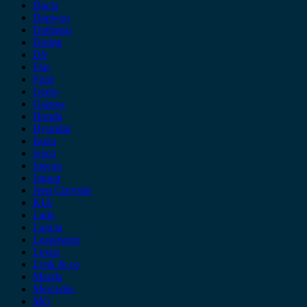
Dacia
Daewoo
Daihatsu
Dodge
DS
Fiat
Ford
Geely
Gonow
Honda
Hyundai
Isuzu
iveco
Jaecoo
Jaguar
Jeep Chrysler
KIA
Lada
Lancia
Leapmotor
Lexus
Lynk & co
Mazda
Mercedes
MG