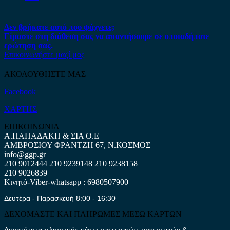
Δεν βρήκατε αυτό που ψάχνετε;
Είμαστε στη διάθεση σας να απαντήσουμε σε οποιαδήποτε
ερώτηση σας.
Επικοινωνήστε μαζί μας
ΑΚΟΛΟΥΘΗΣΤΕ ΜΑΣ
Facebook
ΧΑΡΤΗΣ
ΕΠΙΚΟΙΝΩΝΙΑ
Α.ΠΑΠΑΔΑΚΗ & ΣΙΑ Ο.Ε
ΑΜΒΡΟΣΙΟΥ ΦΡΑΝΤΖΗ 67, Ν.ΚΟΣΜΟΣ
info@ggp.gr
210 9012444
210 9239148
210 9238158
210 9026839
Κινητό-Viber-whatsapp : 6980507900
Δευτέρα - Παρασκευή 8:00 - 16:30
ΔΕΧΟΜΑΣΤΕ ΚΑΙ ΠΛΗΡΩΜΕΣ ΜΕΣΩ ΚΑΡΤΩΝ
Δυνατότητα πληρωμής μέσω πιστωτικών, χρεωστικών &