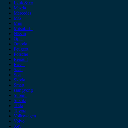
Lynk & co
Mazda
Mercedes
MG
Mini
Mitsubishi
Nissan
Opel
Omoda
Peugeot
Porsche
Renault
Rover
Saab
Seat
Skoda
Smart
ssangyong
Subaru
Suzuki
Tesla
Toyota
Volkswagen
Volvo
Xev