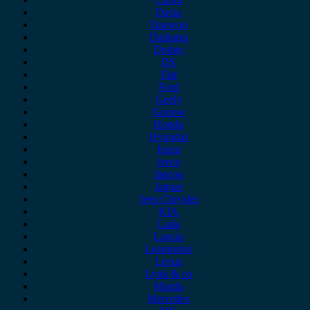
Dacia
Daewoo
Daihatsu
Dodge
DS
Fiat
Ford
Geely
Gonow
Honda
Hyundai
Isuzu
iveco
Jaecoo
Jaguar
Jeep Chrysler
KIA
Lada
Lancia
Leapmotor
Lexus
Lynk & co
Mazda
Mercedes