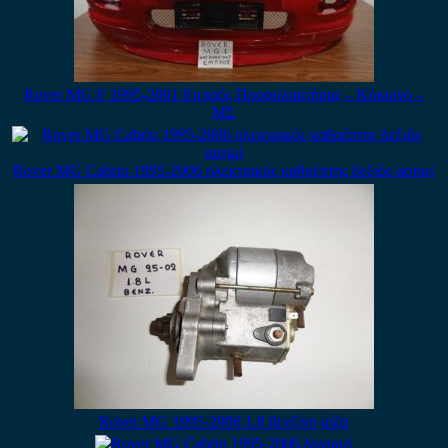
Rover MG F 1995-2001 Εμπρός Προφυλακτήρας – Κόκκινο –
ΜΣ
Rover MG Cabrio 1995-2006 ηλεκτρικός καθρέπτης δεξιός ασημί
Rover MG 1995-2006 1.8 βενζίνη μίζα