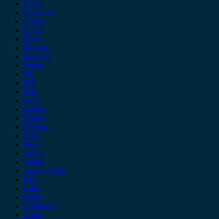
Chery
Chevrolet
Citroen
Cupra
Dacia
Daewoo
Daihatsu
Dodge
DS
Fiat
Ford
Geely
Gonow
Honda
Hyundai
Isuzu
iveco
Jaecoo
Jaguar
Jeep Chrysler
KIA
Lada
Lancia
Leapmotor
Lexus