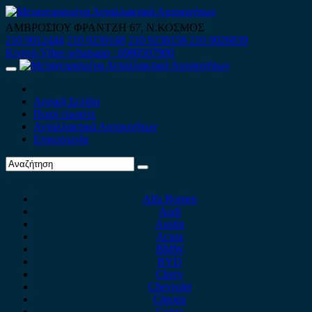
Skip
to
ΑΜΒΡΟΣΙΟΥ ΦΡΑΝΤΖΗ 67, Ν.ΚΟΣΜΟΣ
content
210 9012444
210 9239148
210 9238158
210 9026839
Κινητό-Viber-whatsapp : 6980507900
Primary
Menu
Αρχική Σελίδα
Ποιοί είμαστε
Ανταλλακτικά Αυτοκινήτων
Επικοινωνία
Alfa Romeo
Audi
Austin
Acura
BMW
BYD
Chery
Chevrolet
Citroen
Cupra