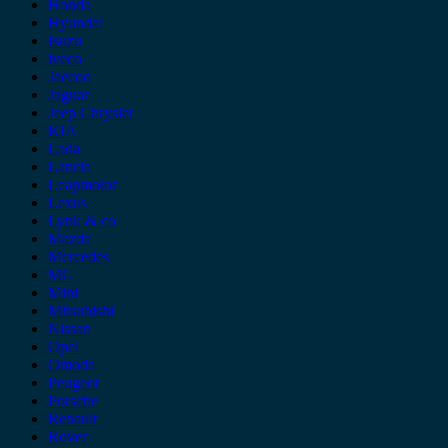
Honda
Hyundai
Isuzu
iveco
Jaecoo
Jaguar
Jeep Chrysler
KIA
Lada
Lancia
Leapmotor
Lexus
Lynk & co
Mazda
Mercedes
MG
Mini
Mitsubishi
Nissan
Opel
Omoda
Peugeot
Porsche
Renault
Rover