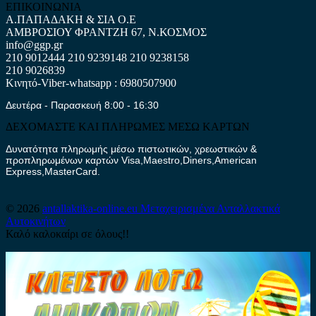
ΕΠΙΚΟΙΝΩΝΙΑ
Α.ΠΑΠΑΔΑΚΗ & ΣΙΑ Ο.Ε
ΑΜΒΡΟΣΙΟΥ ΦΡΑΝΤΖΗ 67, Ν.ΚΟΣΜΟΣ
info@ggp.gr
210 9012444
210 9239148
210 9238158
210 9026839
Κινητό-Viber-whatsapp : 6980507900
Δευτέρα - Παρασκευή 8:00 - 16:30
ΔΕΧΟΜΑΣΤΕ ΚΑΙ ΠΛΗΡΩΜΕΣ ΜΕΣΩ ΚΑΡΤΩΝ
Δυνατότητα πληρωμής μέσω πιστωτικών, χρεωστικών &
προπληρωμένων καρτών Visa,Maestro,Diners,American
Express,MasterCard.
© 2026
antallaktika-online.eu
Μεταχειρισμένα Ανταλλακτικά
Αυτοκινήτων
Καλό καλοκαίρι σε όλους!!