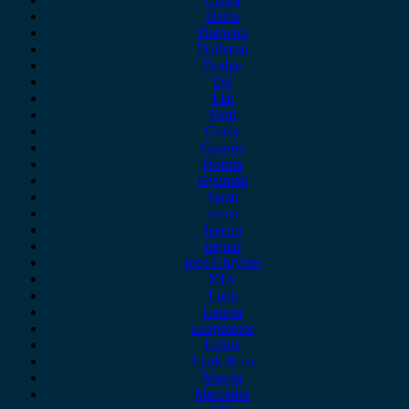
Dacia
Daewoo
Daihatsu
Dodge
DS
Fiat
Ford
Geely
Gonow
Honda
Hyundai
Isuzu
iveco
Jaecoo
Jaguar
Jeep Chrysler
KIA
Lada
Lancia
Leapmotor
Lexus
Lynk & co
Mazda
Mercedes