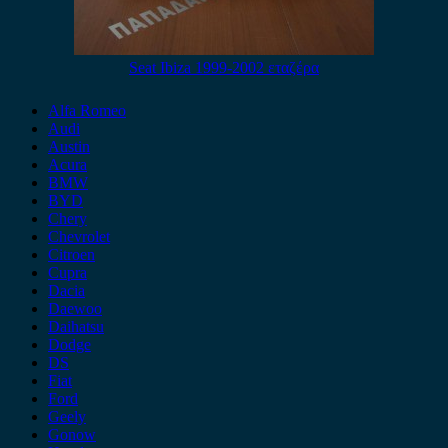
Seat Ibiza 1999-2002 εταζέρα
Alfa Romeo
Audi
Austin
Acura
BMW
BYD
Chery
Chevrolet
Citroen
Cupra
Dacia
Daewoo
Daihatsu
Dodge
DS
Fiat
Ford
Geely
Gonow