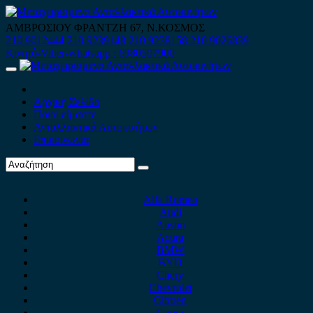
Skip
to
ΑΜΒΡΟΣΙΟΥ ΦΡΑΝΤΖΗ 67, Ν.ΚΟΣΜΟΣ
content
210 9012444
210 9239148
210 9238158
210 9026839
Κινητό-Viber-whatsapp : 6980507900
Primary
Menu
Αρχική Σελίδα
Ποιοί είμαστε
Ανταλλακτικά Αυτοκινήτων
Επικοινωνία
Alfa Romeo
Audi
Austin
Acura
BMW
BYD
Chery
Chevrolet
Citroen
Cupra