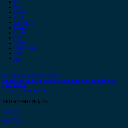
Saab
Seat
Skoda
Smart
ssangyong
Subaru
Suzuki
Tesla
Toyota
Volkswagen
Volvo
Xev
Δεν βρήκατε αυτό που ψάχνετε;
Είμαστε στη διάθεση σας να απαντήσουμε σε οποιαδήποτε
ερώτηση σας.
Επικοινωνήστε μαζί μας
ΑΚΟΛΟΥΘΗΣΤΕ ΜΑΣ
Facebook
ΧΑΡΤΗΣ