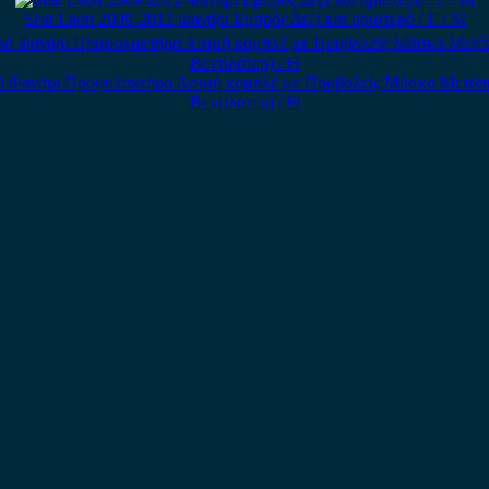
Seat Leon 2009-2012 Φανάρι Εμπρός Δεξί και αριστερό / Γ / Μ
ό Φανάρι Προφυλακτήρα Ασιμή κομπλέ με Προβολείς Μάσκα Μετόπη 
Βεντιλάτερ) / Θ