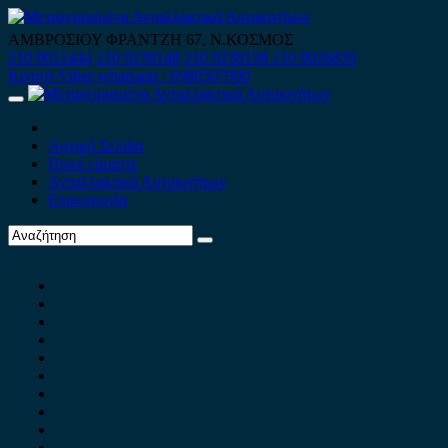
Skip
to
ΑΜΒΡΟΣΙΟΥ ΦΡΑΝΤΖΗ 67, Ν.ΚΟΣΜΟΣ
content
210 9012444
210 9239148
210 9238158
210 9026839
Κινητό-Viber-whatsapp : 6980507900
Primary
Menu
Αρχική Σελίδα
Ποιοί είμαστε
Ανταλλακτικά Αυτοκινήτων
Επικοινωνία