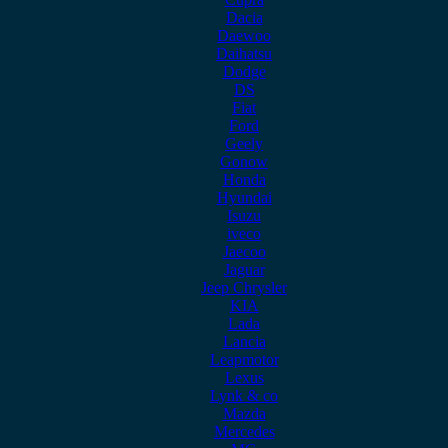
Dacia
Daewoo
Daihatsu
Dodge
DS
Fiat
Ford
Geely
Gonow
Honda
Hyundai
Isuzu
iveco
Jaecoo
Jaguar
Jeep Chrysler
KIA
Lada
Lancia
Leapmotor
Lexus
Lynk & co
Mazda
Mercedes