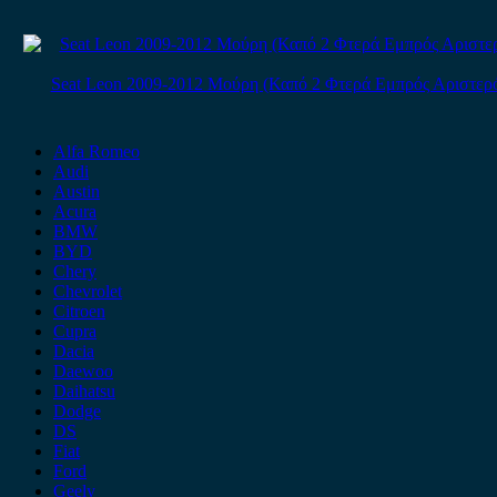
Seat Leon 2009-2012 Μούρη (Καπό 2 Φτερά Εμπρός Αριστερ
Alfa Romeo
Audi
Austin
Acura
BMW
BYD
Chery
Chevrolet
Citroen
Cupra
Dacia
Daewoo
Daihatsu
Dodge
DS
Fiat
Ford
Geely