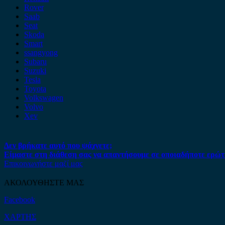
Rover
Saab
Seat
Skoda
Smart
ssangyong
Subaru
Suzuki
Tesla
Toyota
Volkswagen
Volvo
Xev
Δεν βρήκατε αυτό που ψάχνετε;
Είμαστε στη διάθεση σας να απαντήσουμε σε οποιαδήποτε ερώτ
Επικοινωνήστε μαζί μας
ΑΚΟΛΟΥΘΗΣΤΕ ΜΑΣ
Facebook
ΧΑΡΤΗΣ