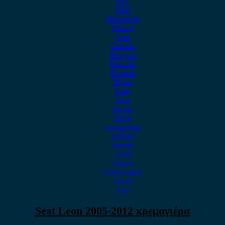
MG
Mini
Mitsubishi
Nissan
Opel
Omoda
Peugeot
Porsche
Renault
Rover
Saab
Seat
Skoda
Smart
ssangyong
Subaru
Suzuki
Tesla
Toyota
Volkswagen
Volvo
Xev
Seat Leon 2005-2012 κρεμαγιέρα