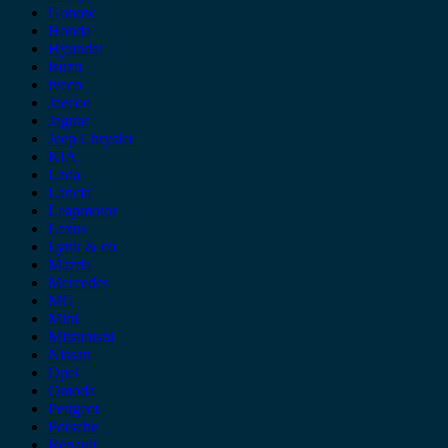
Gonow
Honda
Hyundai
Isuzu
iveco
Jaecoo
Jaguar
Jeep Chrysler
KIA
Lada
Lancia
Leapmotor
Lexus
Lynk & co
Mazda
Mercedes
MG
Mini
Mitsubishi
Nissan
Opel
Omoda
Peugeot
Porsche
Renault