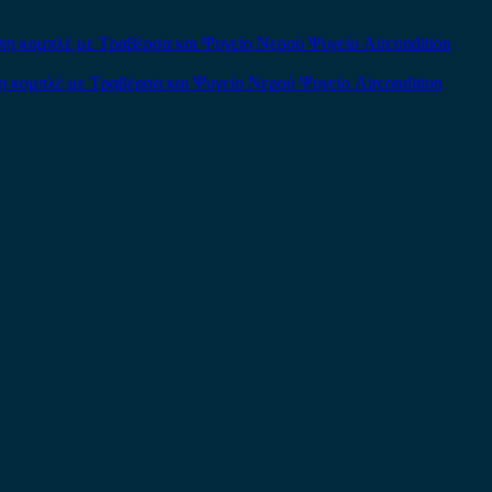
κομπλέ με Τραβέρσα και Ψυγείο Νερού Ψυγείο Aircondition