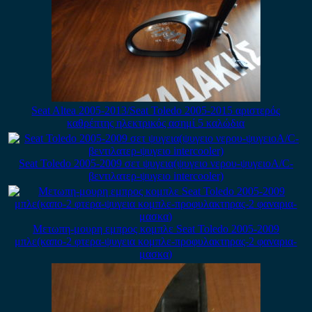
Seat Altea 2005-2013/Seat Toledo 2005-2015 αριστερός
καθρέπτης ηλεκτρικός ασημί 5 καλώδια
Seat Toledo 2005-2009 σετ ψυγεια(ψυγειο νερου-ψυγειοA/C-
βεντιλατερ-ψυγειο intercooler)
Μετωπη-μουρη εμπρος κομπλε Seat Toledo 2005-2009
μπλε(καπο-2 φτερα-ψυγεια κομπλε-προφυλακτηρας-2 φαναρια-
μασκα)