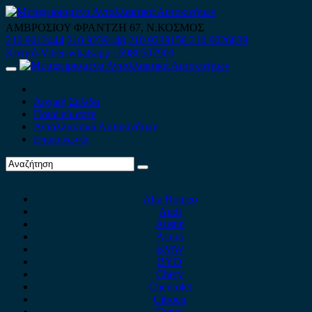
Skip
to
ΑΜΒΡΟΣΙΟΥ ΦΡΑΝΤΖΗ 67, Ν.ΚΟΣΜΟΣ
content
210 9012444
210 9239148
210 9238158
210 9026839
Κινητό-Viber-whatsapp : 6980507900
Primary
Menu
Αρχική Σελίδα
Ποιοί είμαστε
Ανταλλακτικά Αυτοκινήτων
Επικοινωνία
Alfa Romeo
Audi
Austin
Acura
BMW
BYD
Chery
Chevrolet
Citroen
Cupra