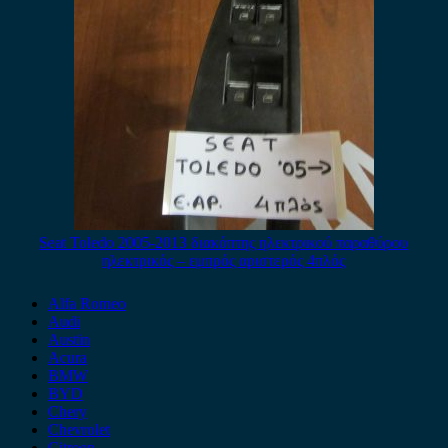
Seat Toledo 2005-2013 διακόπτης ηλεκτρικού παραθύρου
ηλεκτρικός – εμπρός αριστερός 4πλός
Alfa Romeo
Audi
Austin
Acura
BMW
BYD
Chery
Chevrolet
Citroen