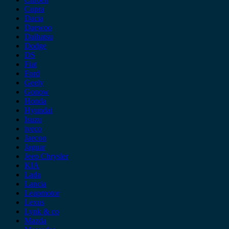
Cupra
Dacia
Daewoo
Daihatsu
Dodge
DS
Fiat
Ford
Geely
Gonow
Honda
Hyundai
Isuzu
iveco
Jaecoo
Jaguar
Jeep Chrysler
KIA
Lada
Lancia
Leapmotor
Lexus
Lynk & co
Mazda