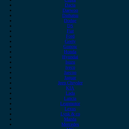
Dacia
Daewoo
Daihatsu
Dodge
DS
Fiat
Ford
Geely
Gonow
Honda
Hyundai
Isuzu
iveco
Jaecoo
Jaguar
Jeep Chrysler
KIA
Lada
Lancia
Leapmotor
Lexus
Lynk & co
Mazda
Mercedes