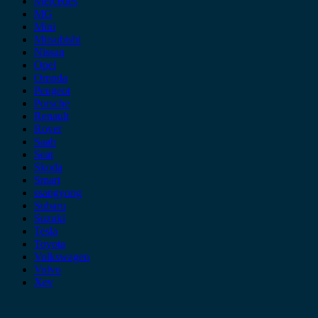
Mercedes
MG
Mini
Mitsubishi
Nissan
Opel
Omoda
Peugeot
Porsche
Renault
Rover
Saab
Seat
Skoda
Smart
ssangyong
Subaru
Suzuki
Tesla
Toyota
Volkswagen
Volvo
Xev