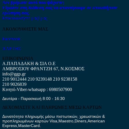
Δεν βρήκατε αυτό που ψάχνετε;
Είμαστε στη διάθεση σας να απαντήσουμε σε οποιαδήποτε
ερώτηση σας.
Επικοινωνήστε μαζί μας
ΑΚΟΛΟΥΘΗΣΤΕ ΜΑΣ
Facebook
ΧΑΡΤΗΣ
ΕΠΙΚΟΙΝΩΝΙΑ
Α.ΠΑΠΑΔΑΚΗ & ΣΙΑ Ο.Ε
ΑΜΒΡΟΣΙΟΥ ΦΡΑΝΤΖΗ 67, Ν.ΚΟΣΜΟΣ
info@ggp.gr
210 9012444
210 9239148
210 9238158
210 9026839
Κινητό-Viber-whatsapp : 6980507900
Δευτέρα - Παρασκευή 8:00 - 16:30
ΔΕΧΟΜΑΣΤΕ ΚΑΙ ΠΛΗΡΩΜΕΣ ΜΕΣΩ ΚΑΡΤΩΝ
Δυνατότητα πληρωμής μέσω πιστωτικών, χρεωστικών &
προπληρωμένων καρτών Visa,Maestro,Diners,American
Express,MasterCard.