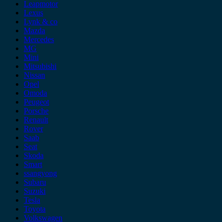
Leapmotor
Lexus
Lynk & co
Mazda
Mercedes
MG
Mini
Mitsubishi
Nissan
Opel
Omoda
Peugeot
Porsche
Renault
Rover
Saab
Seat
Skoda
Smart
ssangyong
Subaru
Suzuki
Tesla
Toyota
Volkswagen