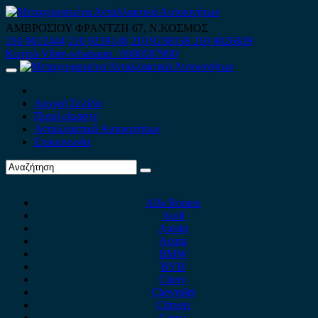
Skip
to
ΑΜΒΡΟΣΙΟΥ ΦΡΑΝΤΖΗ 67, Ν.ΚΟΣΜΟΣ
content
210 9012444
210 9239148
210 9238158
210 9026839
Κινητό-Viber-whatsapp : 6980507900
Primary
Menu
Αρχική Σελίδα
Ποιοί είμαστε
Ανταλλακτικά Αυτοκινήτων
Επικοινωνία
Alfa Romeo
Audi
Austin
Acura
BMW
BYD
Chery
Chevrolet
Citroen
Cupra