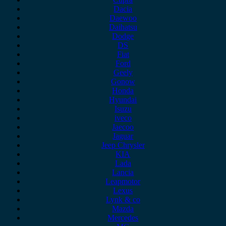
Dacia
Daewoo
Daihatsu
Dodge
DS
Fiat
Ford
Geely
Gonow
Honda
Hyundai
Isuzu
iveco
Jaecoo
Jaguar
Jeep Chrysler
KIA
Lada
Lancia
Leapmotor
Lexus
Lynk & co
Mazda
Mercedes