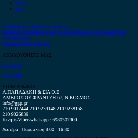
Volvo
Xev
Δεν βρήκατε αυτό που ψάχνετε;
Είμαστε στη διάθεση σας να απαντήσουμε σε οποιαδήποτε
ερώτηση σας.
Επικοινωνήστε μαζί μας
ΑΚΟΛΟΥΘΗΣΤΕ ΜΑΣ
Facebook
ΧΑΡΤΗΣ
ΕΠΙΚΟΙΝΩΝΙΑ
Α.ΠΑΠΑΔΑΚΗ & ΣΙΑ Ο.Ε
ΑΜΒΡΟΣΙΟΥ ΦΡΑΝΤΖΗ 67, Ν.ΚΟΣΜΟΣ
info@ggp.gr
210 9012444
210 9239148
210 9238158
210 9026839
Κινητό-Viber-whatsapp : 6980507900
Δευτέρα - Παρασκευή 8:00 - 16:30