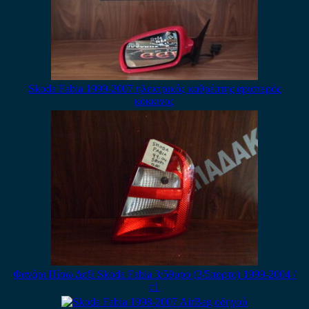
Skoda Fabia 1999-2007 ηλεκτρικός καθρέπτης αριστερός
κόκκινος
Φανάρι Πίσω Δεξί Skoda Fabia 3/5θυρο (3/5πορτο) 1999-2004 /
c1