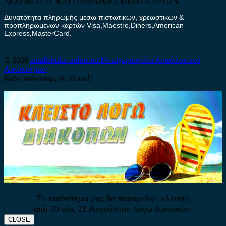
ΔΕΧΟΜΑΣΤΕ ΚΑΙ ΠΛΗΡΩΜΕΣ ΜΕΣΩ ΚΑΡΤΩΝ
Δυνατότητα πληρωμής μέσω πιστωτικών, χρεωστικών &
προπληρωμένων καρτών Visa,Maestro,Diners,American
Express,MasterCard.
© 2026
antallaktika-online.eu
Μεταχειρισμένα Ανταλλακτικά
Αυτοκινήτων
Καλό καλοκαίρι σε όλους!!
Το κατάστημα μας θα παραμείνει κλειστό
από 10 εώς 21 Αυγούστου λόγω διακοπών.
CLOSE