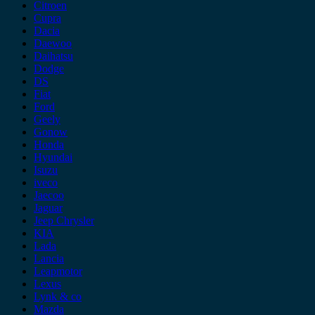
Citroen
Cupra
Dacia
Daewoo
Daihatsu
Dodge
DS
Fiat
Ford
Geely
Gonow
Honda
Hyundai
Isuzu
iveco
Jaecoo
Jaguar
Jeep Chrysler
KIA
Lada
Lancia
Leapmotor
Lexus
Lynk & co
Mazda