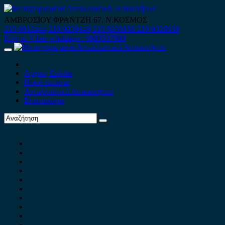
Skip
to
ΑΜΒΡΟΣΙΟΥ ΦΡΑΝΤΖΗ 67, Ν.ΚΟΣΜΟΣ
content
210 9012444
210 9239148
210 9238158
210 9026839
Κινητό-Viber-whatsapp : 6980507900
Primary
Menu
Αρχική Σελίδα
Ποιοί είμαστε
Ανταλλακτικά Αυτοκινήτων
Επικοινωνία