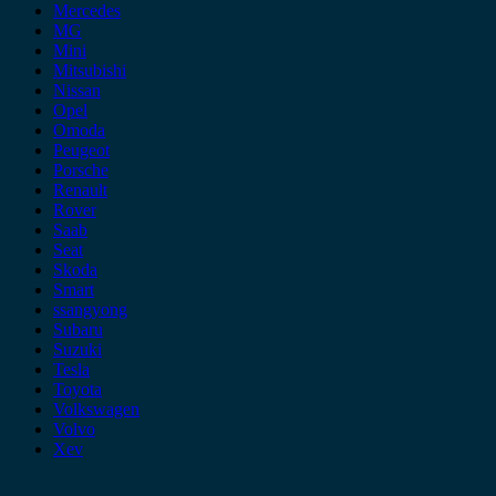
Mercedes
MG
Mini
Mitsubishi
Nissan
Opel
Omoda
Peugeot
Porsche
Renault
Rover
Saab
Seat
Skoda
Smart
ssangyong
Subaru
Suzuki
Tesla
Toyota
Volkswagen
Volvo
Xev