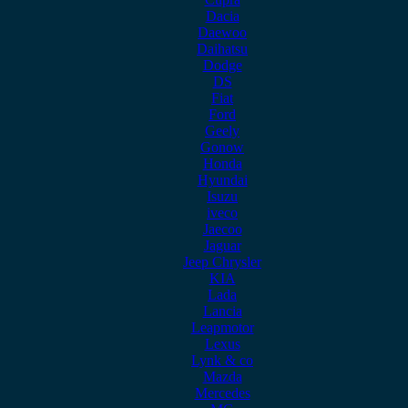
Dacia
Daewoo
Daihatsu
Dodge
DS
Fiat
Ford
Geely
Gonow
Honda
Hyundai
Isuzu
iveco
Jaecoo
Jaguar
Jeep Chrysler
KIA
Lada
Lancia
Leapmotor
Lexus
Lynk & co
Mazda
Mercedes