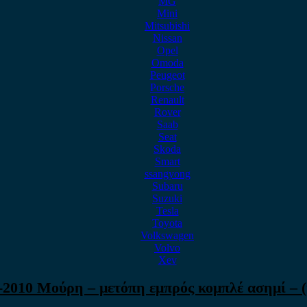
MG
Mini
Mitsubishi
Nissan
Opel
Omoda
Peugeot
Porsche
Renault
Rover
Saab
Seat
Skoda
Smart
ssangyong
Subaru
Suzuki
Tesla
Toyota
Volkswagen
Volvo
Xev
6-2010 Μούρη – μετόπη εμπρός κομπλέ ασημί – 