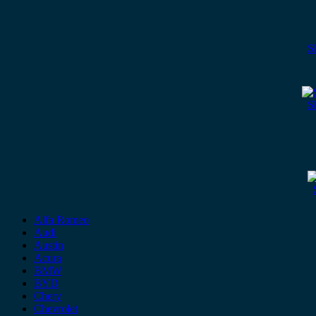
S
S
Alfa Romeo
Audi
Austin
Acura
BMW
BYD
Chery
Chevrolet