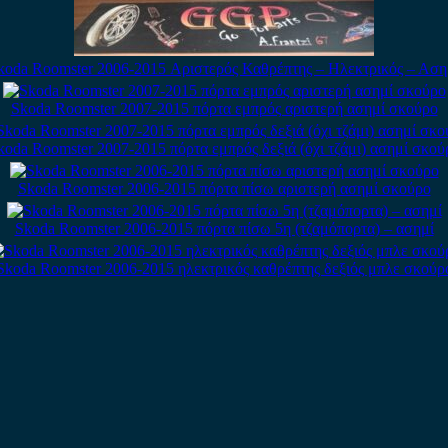
koda Roomster 2006-2015 Αριστερός Καθρέπτης – Ηλεκτρικός – Αση
Skoda Roomster 2007-2015 πόρτα εμπρός αριστερή ασημί σκούρο
koda Roomster 2007-2015 πόρτα εμπρός δεξιά (όχι τζάμι) ασημί σκού
Skoda Roomster 2006-2015 πόρτα πίσω αριστερή ασημί σκούρο
Skoda Roomster 2006-2015 πόρτα πίσω 5η (τζαμόπορτα) – ασημί
Skoda Roomster 2006-2015 ηλεκτρικός καθρέπτης δεξιός μπλε σκούρ