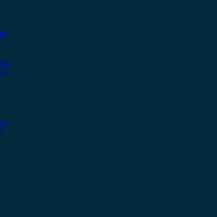
μί
ρο
ο