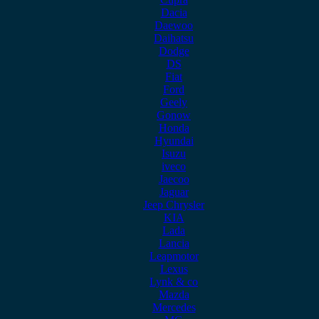
Dacia
Daewoo
Daihatsu
Dodge
DS
Fiat
Ford
Geely
Gonow
Honda
Hyundai
Isuzu
iveco
Jaecoo
Jaguar
Jeep Chrysler
KIA
Lada
Lancia
Leapmotor
Lexus
Lynk & co
Mazda
Mercedes