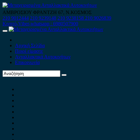
Skip
to
ΑΜΒΡΟΣΙΟΥ ΦΡΑΝΤΖΗ 67, Ν.ΚΟΣΜΟΣ
content
210 9012444
210 9239148
210 9238158
210 9026839
Κινητό-Viber-whatsapp : 6980507900
Primary
Menu
Αρχική Σελίδα
Ποιοί είμαστε
Ανταλλακτικά Αυτοκινήτων
Επικοινωνία