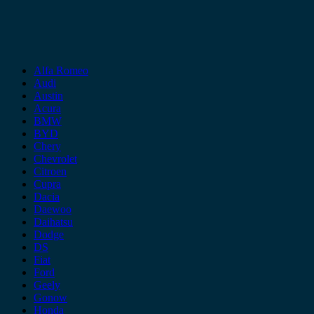
Alfa Romeo
Audi
Austin
Acura
BMW
BYD
Chery
Chevrolet
Citroen
Cupra
Dacia
Daewoo
Daihatsu
Dodge
DS
Fiat
Ford
Geely
Gonow
Honda