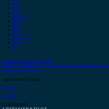
Seat
Skoda
Smart
ssangyong
Subaru
Suzuki
Tesla
Toyota
Volkswagen
Volvo
Xev
Δεν βρήκατε αυτό που ψάχνετε;
Είμαστε στη διάθεση σας να απαντήσουμε σε οποιαδήποτε ερώτ
Επικοινωνήστε μαζί μας
ΑΚΟΛΟΥΘΗΣΤΕ ΜΑΣ
Facebook
ΧΑΡΤΗΣ
ΕΠΙΚΟΙΝΩΝΙΑ
Α.ΠΑΠΑΔΑΚΗ & ΣΙΑ Ο.Ε