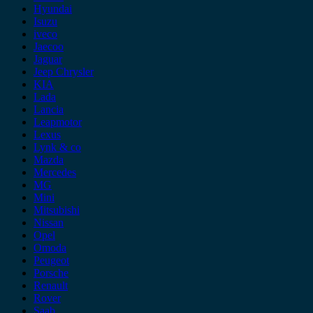
Hyundai
Isuzu
iveco
Jaecoo
Jaguar
Jeep Chrysler
KIA
Lada
Lancia
Leapmotor
Lexus
Lynk & co
Mazda
Mercedes
MG
Mini
Mitsubishi
Nissan
Opel
Omoda
Peugeot
Porsche
Renault
Rover
Saab