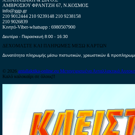
ΑΜΒΡΟΣΙΟΥ ΦΡΑΝΤΖΗ 67, Ν.ΚΟΣΜΟΣ
info@ggp.gr
210 9012444
210 9239148
210 9238158
210 9026839
Κινητό-Viber-whatsapp : 6980507900
Δευτέρα - Παρασκευή 8:00 - 16:30
ΔΕΧΟΜΑΣΤΕ ΚΑΙ ΠΛΗΡΩΜΕΣ ΜΕΣΩ ΚΑΡΤΩΝ
Δυνατότητα πληρωμής μέσω πιστωτικών, χρεωστικών & προπληρωμέν
© 2026
antallaktika-online.eu
Μεταχειρισμένα Ανταλλακτικά Αυτοκ
Καλό καλοκαίρι σε όλους!!