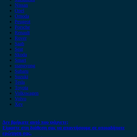
Nissan
Opel
Omoda
Peugeot
Porsche
Renault
Rover
Saab
Seat
Skoda
Smart
ssangyong
Subaru
Suzuki
Tesla
Toyota
Volkswagen
Volvo
Xev
Δεν βρήκατε αυτό που ψάχνετε;
Είμαστε στη διάθεση σας να απαντήσουμε σε οποιαδήποτε
ερώτηση σας.