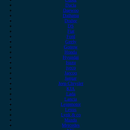
Dacia
Daewoo
Daihatsu
Dodge
DS
Fiat
Ford
Geely
Gonow
Honda
Hyundai
Isuzu
iveco
Jaecoo
Jaguar
Jeep Chrysler
KIA
Lada
Lancia
Leapmotor
Lexus
Lynk & co
Mazda
Mercedes