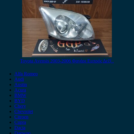
Toyota Avensis 2003-2006 Φανάρι Εμπρός Δεξί .
Alfa Romeo
Audi
Austin
Acura
BMW
BYD
Chery
Chevrolet
Citroen
Cupra
Dacia
Daewoo