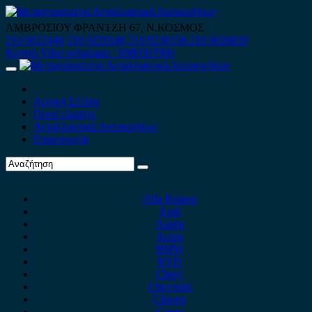
Skip
to
ΑΜΒΡΟΣΙΟΥ ΦΡΑΝΤΖΗ 67, Ν.ΚΟΣΜΟΣ
content
210 9012444
210 9239148
210 9238158
210 9026839
Κινητό-Viber-whatsapp : 6980507900
Primary
Menu
Αρχική Σελίδα
Ποιοί είμαστε
Ανταλλακτικά Αυτοκινήτων
Επικοινωνία
Alfa Romeo
Audi
Austin
Acura
BMW
BYD
Chery
Chevrolet
Citroen
Cupra