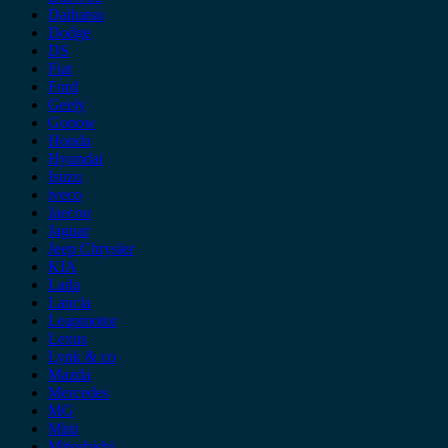
Daihatsu
Dodge
DS
Fiat
Ford
Geely
Gonow
Honda
Hyundai
Isuzu
iveco
Jaecoo
Jaguar
Jeep Chrysler
KIA
Lada
Lancia
Leapmotor
Lexus
Lynk & co
Mazda
Mercedes
MG
Mini
Mitsubishi