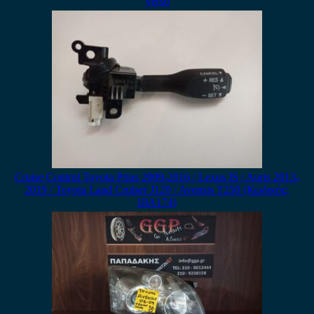
Verso
Cruise Control Toyota Prius 2009-2016 / Lexus IS / Auris 2013-
2019 / Toyota Land Cruiser J120 / Avensis T250 (Κωδικός:
18A174)