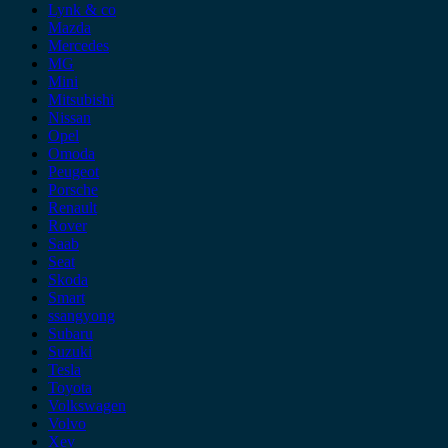
Lynk & co
Mazda
Mercedes
MG
Mini
Mitsubishi
Nissan
Opel
Omoda
Peugeot
Porsche
Renault
Rover
Saab
Seat
Skoda
Smart
ssangyong
Subaru
Suzuki
Tesla
Toyota
Volkswagen
Volvo
Xev