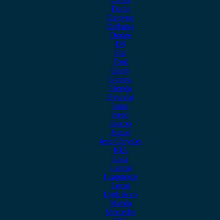
Dacia
Daewoo
Daihatsu
Dodge
DS
Fiat
Ford
Geely
Gonow
Honda
Hyundai
Isuzu
iveco
Jaecoo
Jaguar
Jeep Chrysler
KIA
Lada
Lancia
Leapmotor
Lexus
Lynk & co
Mazda
Mercedes