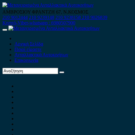
Skip
to
ΑΜΒΡΟΣΙΟΥ ΦΡΑΝΤΖΗ 67, Ν.ΚΟΣΜΟΣ
content
210 9012444
210 9239148
210 9238158
210 9026839
Κινητό-Viber-whatsapp : 6980507900
Primary
Menu
Αρχική Σελίδα
Ποιοί είμαστε
Ανταλλακτικά Αυτοκινήτων
Επικοινωνία