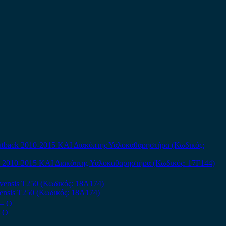
ck 2010-2015 ΚΑΙ Διακόπτης Υαλοκαθαρηστήρα (Κωδικός: 17F144)
Avensis T250 (Κωδικός: 18A174)
– Ο