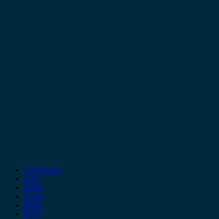
Alfa Romeo
Audi
Austin
Acura
BMW
BYD