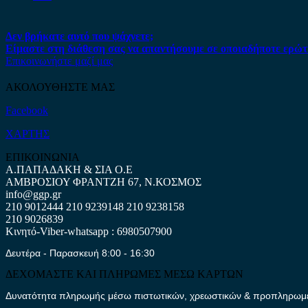
Δεν βρήκατε αυτό που ψάχνετε;
Είμαστε στη διάθεση σας να απαντήσουμε σε οποιαδήποτε ερώτ
Επικοινωνήστε μαζί μας
ΑΚΟΛΟΥΘΗΣΤΕ ΜΑΣ
Facebook
ΧΑΡΤΗΣ
ΕΠΙΚΟΙΝΩΝΙΑ
Α.ΠΑΠΑΔΑΚΗ & ΣΙΑ Ο.Ε
ΑΜΒΡΟΣΙΟΥ ΦΡΑΝΤΖΗ 67, Ν.ΚΟΣΜΟΣ
info@ggp.gr
210 9012444
210 9239148
210 9238158
210 9026839
Κινητό-Viber-whatsapp : 6980507900
Δευτέρα - Παρασκευή 8:00 - 16:30
ΔΕΧΟΜΑΣΤΕ ΚΑΙ ΠΛΗΡΩΜΕΣ ΜΕΣΩ ΚΑΡΤΩΝ
Δυνατότητα πληρωμής μέσω πιστωτικών, χρεωστικών & προπληρωμέν