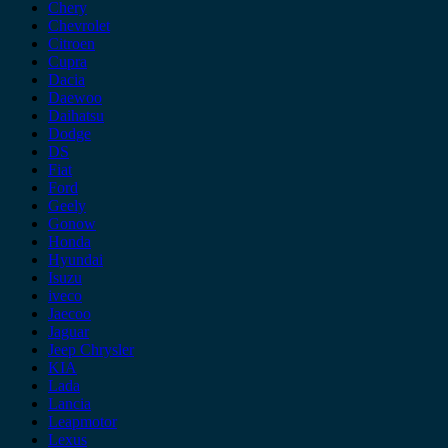
Chery
Chevrolet
Citroen
Cupra
Dacia
Daewoo
Daihatsu
Dodge
DS
Fiat
Ford
Geely
Gonow
Honda
Hyundai
Isuzu
iveco
Jaecoo
Jaguar
Jeep Chrysler
KIA
Lada
Lancia
Leapmotor
Lexus