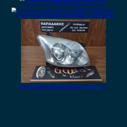
Toyota Avensis 2003-2009 Πάτωμα Μπαγκάζ
Toyota Avensis 2003-2009 Δεξί AIRBAG Καθίσματος
Toyota Avensis 2003-2006 Φανάρι Εμπρός Δεξί .