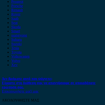
Peugeot
Porsche
Renault
Rover
Saab
Seat
Skoda
Smart
ssangyong
Subaru
Suzuki
Tesla
Toyota
Volkswagen
Volvo
Xev
Δεν βρήκατε αυτό που ψάχνετε;
Είμαστε στη διάθεση σας να απαντήσουμε σε οποιαδήποτε
ερώτηση σας.
Επικοινωνήστε μαζί μας
ΑΚΟΛΟΥΘΗΣΤΕ ΜΑΣ