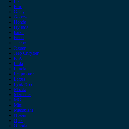
Fiat
Ford
Geely
Gonow
Honda
Hyundai
Isuzu
iveco
Jaecoo
Jaguar
Jeep Chrysler
KIA
Lada
Lancia
Leapmotor
Lexus
Lynk & co
Mazda
Mercedes
MG
Mini
Mitsubishi
Nissan
Opel
Omoda