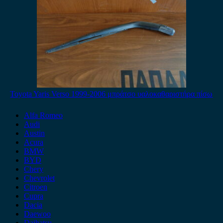
Toyota Yaris Verso 1999-2006 μπράτσο υαλοκαθαριστήρα πίσω
Alfa Romeo
Audi
Austin
Acura
BMW
BYD
Chery
Chevrolet
Citroen
Cupra
Dacia
Daewoo
Daihatsu