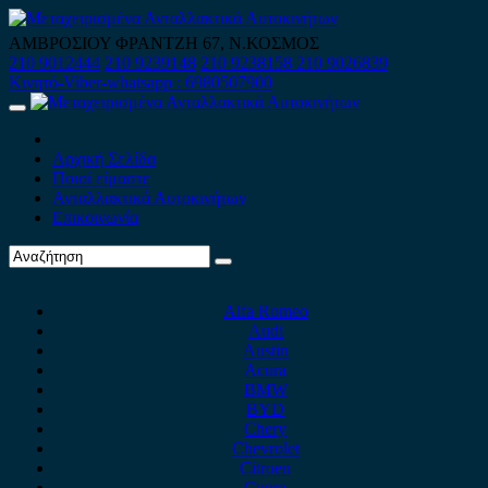
Skip
to
ΑΜΒΡΟΣΙΟΥ ΦΡΑΝΤΖΗ 67, Ν.ΚΟΣΜΟΣ
content
210 9012444
210 9239148
210 9238158
210 9026839
Κινητό-Viber-whatsapp : 6980507900
Primary
Menu
Αρχική Σελίδα
Ποιοί είμαστε
Ανταλλακτικά Αυτοκινήτων
Επικοινωνία
Alfa Romeo
Audi
Austin
Acura
BMW
BYD
Chery
Chevrolet
Citroen
Cupra