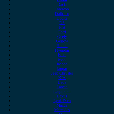
Dacia
Daewoo
Daihatsu
Dodge
DS
Fiat
Ford
Geely
Gonow
Honda
Hyundai
Isuzu
iveco
Jaecoo
Jaguar
Jeep Chrysler
KIA
Lada
Lancia
Leapmotor
Lexus
Lynk & co
Mazda
Mercedes