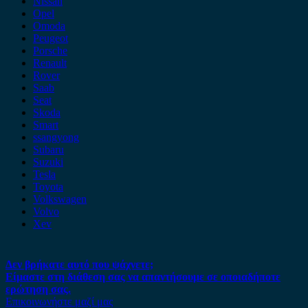
Nissan
Opel
Omoda
Peugeot
Porsche
Renault
Rover
Saab
Seat
Skoda
Smart
ssangyong
Subaru
Suzuki
Tesla
Toyota
Volkswagen
Volvo
Xev
Δεν βρήκατε αυτό που ψάχνετε;
Είμαστε στη διάθεση σας να απαντήσουμε σε οποιαδήποτε
ερώτηση σας.
Επικοινωνήστε μαζί μας