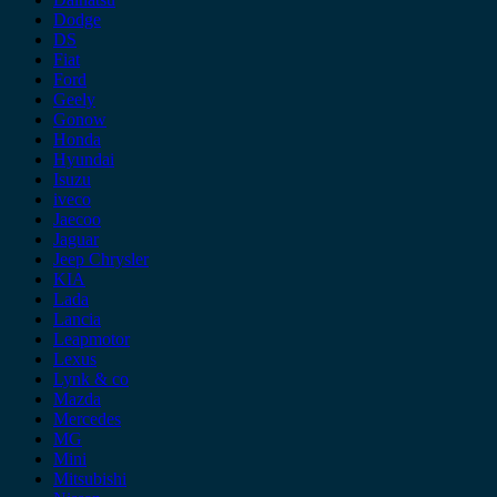
Dodge
DS
Fiat
Ford
Geely
Gonow
Honda
Hyundai
Isuzu
iveco
Jaecoo
Jaguar
Jeep Chrysler
KIA
Lada
Lancia
Leapmotor
Lexus
Lynk & co
Mazda
Mercedes
MG
Mini
Mitsubishi