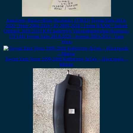
Διακόπτης Φώτων Φλας (Κωδικός: 173832) Toyota Yaris 2014-
2020 / Prius 2004-2016 / IQ 2009-2016 / Lexus RX300 / Subaru
Outback 2010-2015 ΚΑΙ Διακόπτης Υαλοκαθαρηστήρα (Κωδικός:
17F144) Toyota Yaris 2014-2020 / Avensis 2003-2012 / Yaris
Verso
Toyota Yaris Verso 1999-2006 Καθρέπτης Δεξιός – Ηλεκτρικός –
Μαύρο