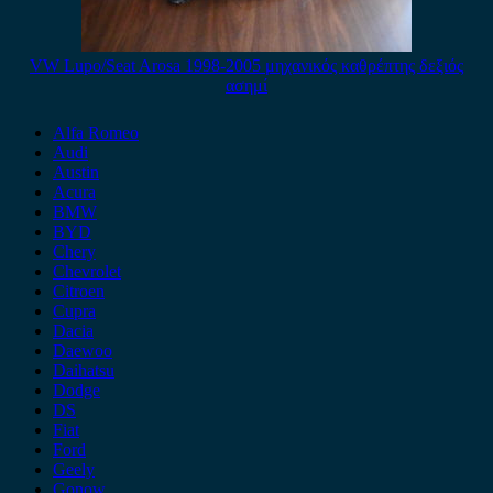
VW Lupo/Seat Arosa 1998-2005 μηχανικός καθρέπτης δεξιός
ασημί
Alfa Romeo
Audi
Austin
Acura
BMW
BYD
Chery
Chevrolet
Citroen
Cupra
Dacia
Daewoo
Daihatsu
Dodge
DS
Fiat
Ford
Geely
Gonow