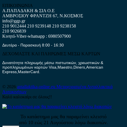
ΕΠΙΚΟΙΝΩΝΙΑ
Α.ΠΑΠΑΔΑΚΗ & ΣΙΑ Ο.Ε
ΑΜΒΡΟΣΙΟΥ ΦΡΑΝΤΖΗ 67, Ν.ΚΟΣΜΟΣ
info@ggp.gr
210 9012444
210 9239148
210 9238158
210 9026839
Κινητό-Viber-whatsapp : 6980507900
Δευτέρα - Παρασκευή 8:00 - 16:30
ΔΕΧΟΜΑΣΤΕ ΚΑΙ ΠΛΗΡΩΜΕΣ ΜΕΣΩ ΚΑΡΤΩΝ
Δυνατότητα πληρωμής μέσω πιστωτικών, χρεωστικών &
προπληρωμένων καρτών Visa,Maestro,Diners,American
Express,MasterCard.
© 2026
antallaktika-online.eu
Μεταχειρισμένα Ανταλλακτικά
Αυτοκινήτων
Καλό καλοκαίρι σε όλους!!
Το κατάστημα μας θα παραμείνει κλειστό
από 10 εώς 21 Αυγούστου λόγω διακοπών.