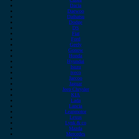
Dacia
Daewoo
Daihatsu
Dodge
DS
Fiat
Ford
Geely
Gonow
Honda
Hyundai
Isuzu
iveco
Jaecoo
Jaguar
Jeep Chrysler
KIA
Lada
Lancia
Leapmotor
Lexus
Lynk & co
Mazda
Mercedes