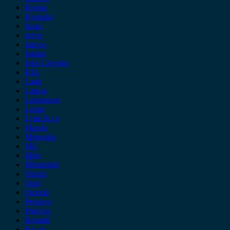
Honda
Hyundai
Isuzu
iveco
Jaecoo
Jaguar
Jeep Chrysler
KIA
Lada
Lancia
Leapmotor
Lexus
Lynk & co
Mazda
Mercedes
MG
Mini
Mitsubishi
Nissan
Opel
Omoda
Peugeot
Porsche
Renault
Rover