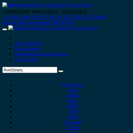
Skip
to
ΑΜΒΡΟΣΙΟΥ ΦΡΑΝΤΖΗ 67, Ν.ΚΟΣΜΟΣ
content
210 9012444
210 9239148
210 9238158
210 9026839
Κινητό-Viber-whatsapp : 6980507900
Primary
Menu
Αρχική Σελίδα
Ποιοί είμαστε
Ανταλλακτικά Αυτοκινήτων
Επικοινωνία
Alfa Romeo
Audi
Austin
Acura
BMW
BYD
Chery
Chevrolet
Citroen
Cupra