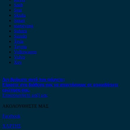
Saab
Seat
Skoda
Smart
ssangyong
Subaru
Suzuki
Tesla
Toyota
Volkswagen
Volvo
Xev
Δεν βρήκατε αυτό που ψάχνετε;
Είμαστε στη διάθεση σας να απαντήσουμε σε οποιαδήποτε
ερώτηση σας.
Επικοινωνήστε μαζί μας
ΑΚΟΛΟΥΘΗΣΤΕ ΜΑΣ
Facebook
ΧΑΡΤΗΣ