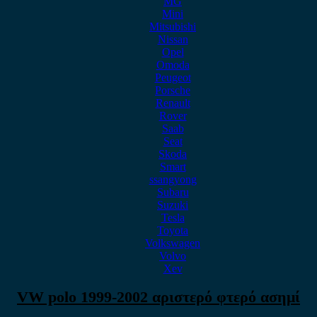
MG
Mini
Mitsubishi
Nissan
Opel
Omoda
Peugeot
Porsche
Renault
Rover
Saab
Seat
Skoda
Smart
ssangyong
Subaru
Suzuki
Tesla
Toyota
Volkswagen
Volvo
Xev
VW polo 1999-2002 αριστερό φτερό ασημί