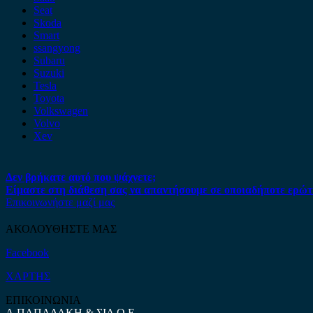
Seat
Skoda
Smart
ssangyong
Subaru
Suzuki
Tesla
Toyota
Volkswagen
Volvo
Xev
Δεν βρήκατε αυτό που ψάχνετε;
Είμαστε στη διάθεση σας να απαντήσουμε σε οποιαδήποτε ερώτ
Επικοινωνήστε μαζί μας
ΑΚΟΛΟΥΘΗΣΤΕ ΜΑΣ
Facebook
ΧΑΡΤΗΣ
ΕΠΙΚΟΙΝΩΝΙΑ
Α.ΠΑΠΑΔΑΚΗ & ΣΙΑ Ο.Ε