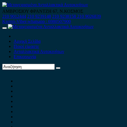
Skip
to
ΑΜΒΡΟΣΙΟΥ ΦΡΑΝΤΖΗ 67, Ν.ΚΟΣΜΟΣ
content
210 9012444
210 9239148
210 9238158
210 9026839
Κινητό-Viber-whatsapp : 6980507900
Primary
Menu
Αρχική Σελίδα
Ποιοί είμαστε
Ανταλλακτικά Αυτοκινήτων
Επικοινωνία