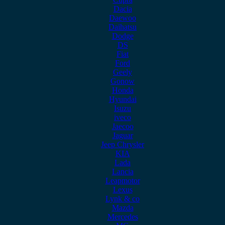
Dacia
Daewoo
Daihatsu
Dodge
DS
Fiat
Ford
Geely
Gonow
Honda
Hyundai
Isuzu
iveco
Jaecoo
Jaguar
Jeep Chrysler
KIA
Lada
Lancia
Leapmotor
Lexus
Lynk & co
Mazda
Mercedes