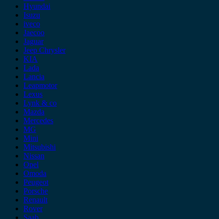
Hyundai
Isuzu
iveco
Jaecoo
Jaguar
Jeep Chrysler
KIA
Lada
Lancia
Leapmotor
Lexus
Lynk & co
Mazda
Mercedes
MG
Mini
Mitsubishi
Nissan
Opel
Omoda
Peugeot
Porsche
Renault
Rover
Saab