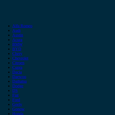
Alfa Romeo
Audi
Austin
Acura
BMW
BYD
Chery
Chevrolet
Citroen
Cupra
Dacia
Daewoo
Daihatsu
Dodge
DS
Fiat
Ford
Geely
Gonow
Honda