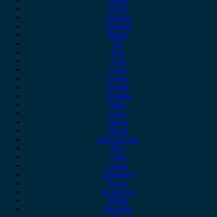
Dacia
Daewoo
Daihatsu
Dodge
DS
Fiat
Ford
Geely
Gonow
Honda
Hyundai
Isuzu
iveco
Jaecoo
Jaguar
Jeep Chrysler
KIA
Lada
Lancia
Leapmotor
Lexus
Lynk & co
Mazda
Mercedes