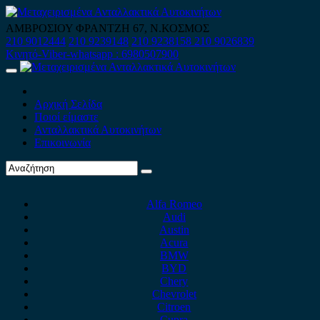
Skip
to
ΑΜΒΡΟΣΙΟΥ ΦΡΑΝΤΖΗ 67, Ν.ΚΟΣΜΟΣ
content
210 9012444
210 9239148
210 9238158
210 9026839
Κινητό-Viber-whatsapp : 6980507900
Primary
Menu
Αρχική Σελίδα
Ποιοί είμαστε
Ανταλλακτικά Αυτοκινήτων
Επικοινωνία
Alfa Romeo
Audi
Austin
Acura
BMW
BYD
Chery
Chevrolet
Citroen
Cupra