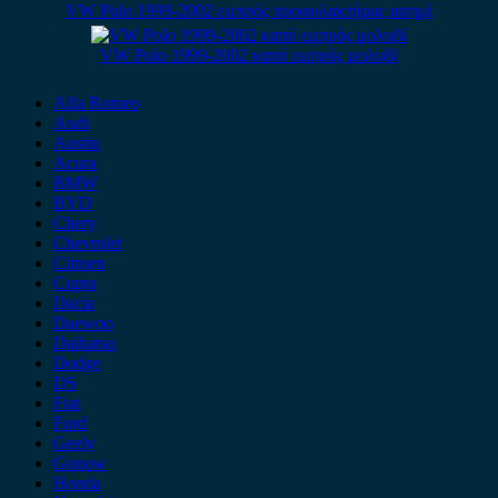
VW Polo 1999-2002 εμπρός προφυλακτήρας ασημί
VW Polo 1999-2002 καπό εμπρός μολυβί
Alfa Romeo
Audi
Austin
Acura
BMW
BYD
Chery
Chevrolet
Citroen
Cupra
Dacia
Daewoo
Daihatsu
Dodge
DS
Fiat
Ford
Geely
Gonow
Honda