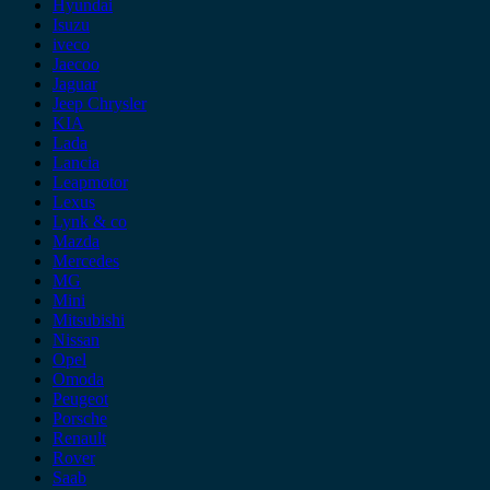
Hyundai
Isuzu
iveco
Jaecoo
Jaguar
Jeep Chrysler
KIA
Lada
Lancia
Leapmotor
Lexus
Lynk & co
Mazda
Mercedes
MG
Mini
Mitsubishi
Nissan
Opel
Omoda
Peugeot
Porsche
Renault
Rover
Saab