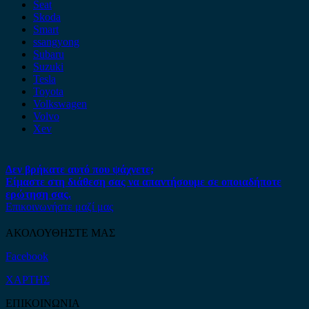
Seat
Skoda
Smart
ssangyong
Subaru
Suzuki
Tesla
Toyota
Volkswagen
Volvo
Xev
Δεν βρήκατε αυτό που ψάχνετε;
Είμαστε στη διάθεση σας να απαντήσουμε σε οποιαδήποτε
ερώτηση σας.
Επικοινωνήστε μαζί μας
ΑΚΟΛΟΥΘΗΣΤΕ ΜΑΣ
Facebook
ΧΑΡΤΗΣ
ΕΠΙΚΟΙΝΩΝΙΑ