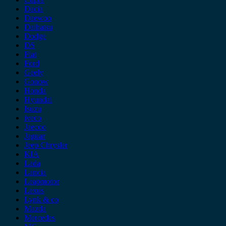
Dacia
Daewoo
Daihatsu
Dodge
DS
Fiat
Ford
Geely
Gonow
Honda
Hyundai
Isuzu
iveco
Jaecoo
Jaguar
Jeep Chrysler
KIA
Lada
Lancia
Leapmotor
Lexus
Lynk & co
Mazda
Mercedes