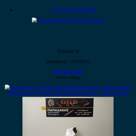
VW POLO 2002-2009
Τεμάχια : 4
Διαστάσεις : 195/50/15
Ρωτήστε τιμή
Δείτε επίσης
Volkswagen (vw) Polo 2002-2005 Φτερό Δεξί – Μπλε Σκούρο