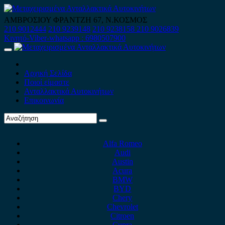
Skip
to
ΑΜΒΡΟΣΙΟΥ ΦΡΑΝΤΖΗ 67, Ν.ΚΟΣΜΟΣ
content
210 9012444
210 9239148
210 9238158
210 9026839
Κινητό-Viber-whatsapp : 6980507900
Primary
Menu
Αρχική Σελίδα
Ποιοί είμαστε
Ανταλλακτικά Αυτοκινήτων
Επικοινωνία
Alfa Romeo
Audi
Austin
Acura
BMW
BYD
Chery
Chevrolet
Citroen
Cupra