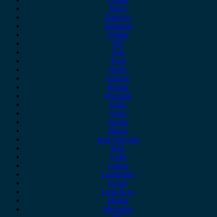
Dacia
Daewoo
Daihatsu
Dodge
DS
Fiat
Ford
Geely
Gonow
Honda
Hyundai
Isuzu
iveco
Jaecoo
Jaguar
Jeep Chrysler
KIA
Lada
Lancia
Leapmotor
Lexus
Lynk & co
Mazda
Mercedes