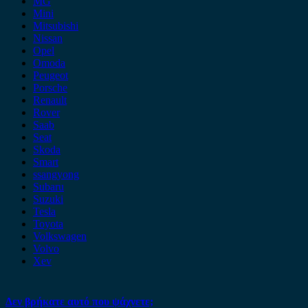
MG
Mini
Mitsubishi
Nissan
Opel
Omoda
Peugeot
Porsche
Renault
Rover
Saab
Seat
Skoda
Smart
ssangyong
Subaru
Suzuki
Tesla
Toyota
Volkswagen
Volvo
Xev
Δεν βρήκατε αυτό που ψάχνετε;