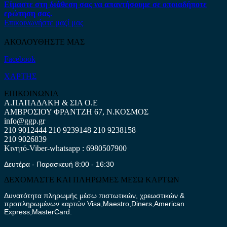
Είμαστε στη διάθεση σας να απαντήσουμε σε οποιαδήποτε
ερώτηση σας.
Επικοινωνήστε μαζί μας
ΑΚΟΛΟΥΘΗΣΤΕ ΜΑΣ
Facebook
ΧΑΡΤΗΣ
ΕΠΙΚΟΙΝΩΝΙΑ
Α.ΠΑΠΑΔΑΚΗ & ΣΙΑ Ο.Ε
ΑΜΒΡΟΣΙΟΥ ΦΡΑΝΤΖΗ 67, Ν.ΚΟΣΜΟΣ
info@ggp.gr
210 9012444
210 9239148
210 9238158
210 9026839
Κινητό-Viber-whatsapp : 6980507900
Δευτέρα - Παρασκευή 8:00 - 16:30
ΔΕΧΟΜΑΣΤΕ ΚΑΙ ΠΛΗΡΩΜΕΣ ΜΕΣΩ ΚΑΡΤΩΝ
Δυνατότητα πληρωμής μέσω πιστωτικών, χρεωστικών &
προπληρωμένων καρτών Visa,Maestro,Diners,American
Express,MasterCard.