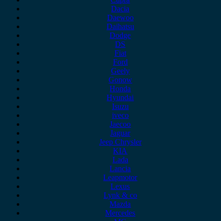
Dacia
Daewoo
Daihatsu
Dodge
DS
Fiat
Ford
Geely
Gonow
Honda
Hyundai
Isuzu
iveco
Jaecoo
Jaguar
Jeep Chrysler
KIA
Lada
Lancia
Leapmotor
Lexus
Lynk & co
Mazda
Mercedes