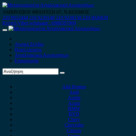
Skip
to
ΑΜΒΡΟΣΙΟΥ ΦΡΑΝΤΖΗ 67, Ν.ΚΟΣΜΟΣ
content
210 9012444
210 9239148
210 9238158
210 9026839
Κινητό-Viber-whatsapp : 6980507900
Primary
Menu
Αρχική Σελίδα
Ποιοί είμαστε
Ανταλλακτικά Αυτοκινήτων
Επικοινωνία
Alfa Romeo
Audi
Austin
Acura
BMW
BYD
Chery
Chevrolet
Citroen
Cupra