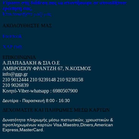
Είμαστε στη διάθεση σας να απαντήσουμε σε οποιαδήποτε
ερώτηση σας.
Επικοινωνήστε μαζί μας
ΑΚΟΛΟΥΘΗΣΤΕ ΜΑΣ
Facebook
ΧΑΡΤΗΣ
ΕΠΙΚΟΙΝΩΝΙΑ
Α.ΠΑΠΑΔΑΚΗ & ΣΙΑ Ο.Ε
ΑΜΒΡΟΣΙΟΥ ΦΡΑΝΤΖΗ 67, Ν.ΚΟΣΜΟΣ
info@ggp.gr
210 9012444
210 9239148
210 9238158
210 9026839
Κινητό-Viber-whatsapp : 6980507900
Δευτέρα - Παρασκευή 8:00 - 16:30
ΔΕΧΟΜΑΣΤΕ ΚΑΙ ΠΛΗΡΩΜΕΣ ΜΕΣΩ ΚΑΡΤΩΝ
Δυνατότητα πληρωμής μέσω πιστωτικών, χρεωστικών &
προπληρωμένων καρτών Visa,Maestro,Diners,American
Express,MasterCard.