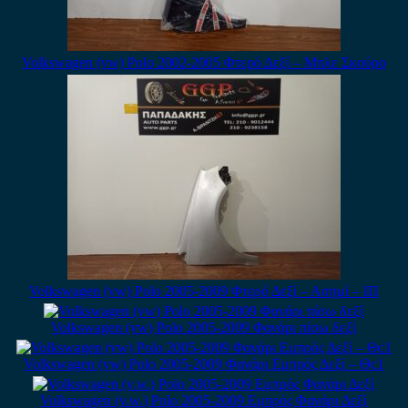
Volkswagen (vw) Polo 2002-2005 Φτερό Δεξί – Μπλε Σκούρο
Volkswagen (vw) Polo 2005-2009 Φτερό Δεξί – Ασημί – ΙΠ
Volkswagen (vw) Polo 2005-2009 Φανάρι πίσω δεξί
Volkswagen (vw) Polo 2005-2009 Φανάρι Εμπρός Δεξί – Θc1
Volkswagen (v.w.) Polo 2005-2009 Εμπρός Φανάρι Δεξί