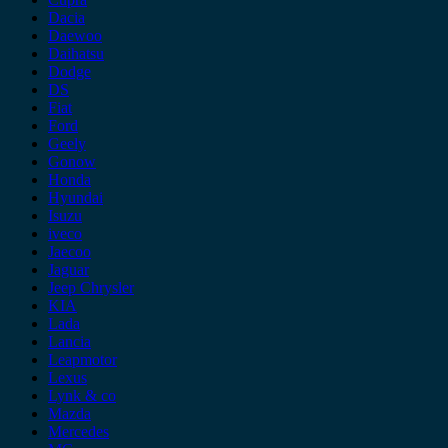
Dacia
Daewoo
Daihatsu
Dodge
DS
Fiat
Ford
Geely
Gonow
Honda
Hyundai
Isuzu
iveco
Jaecoo
Jaguar
Jeep Chrysler
KIA
Lada
Lancia
Leapmotor
Lexus
Lynk & co
Mazda
Mercedes