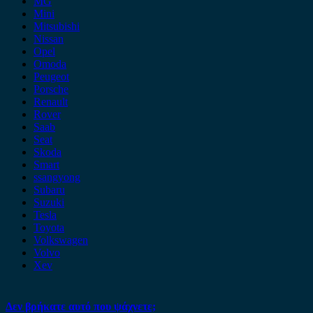
MG
Mini
Mitsubishi
Nissan
Opel
Omoda
Peugeot
Porsche
Renault
Rover
Saab
Seat
Skoda
Smart
ssangyong
Subaru
Suzuki
Tesla
Toyota
Volkswagen
Volvo
Xev
Δεν βρήκατε αυτό που ψάχνετε;