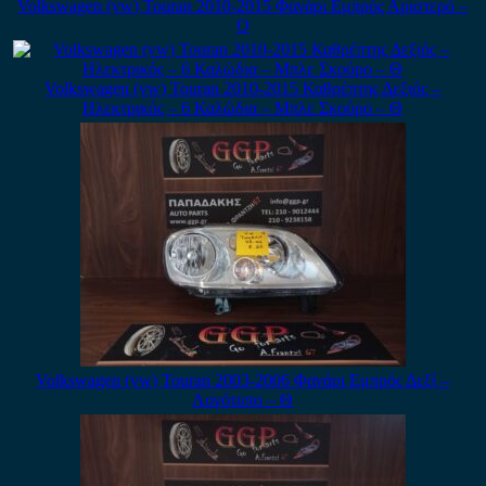
Volkswagen (vw) Touran 2010-2015 Φανάρι Εμπρός Αριστερό –
Ο
Volkswagen (vw) Touran 2010-2015 Καθρέπτης Δεξιός –
Ηλεκτρικός – 6 Καλώδια – Μπλε Σκούρο – Θ
Volkswagen (vw) Touran 2003-2006 Φανάρι Εμπρός Δεξί –
Λογότυπο – Θ