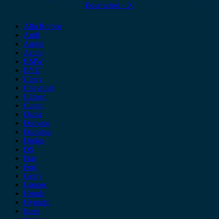
Εσωτερικό – Χ
Alfa Romeo
Audi
Austin
Acura
BMW
BYD
Chery
Chevrolet
Citroen
Cupra
Dacia
Daewoo
Daihatsu
Dodge
DS
Fiat
Ford
Geely
Gonow
Honda
Hyundai
Isuzu