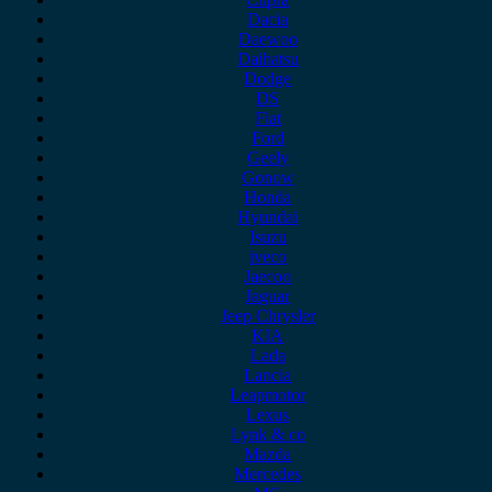
Dacia
Daewoo
Daihatsu
Dodge
DS
Fiat
Ford
Geely
Gonow
Honda
Hyundai
Isuzu
iveco
Jaecoo
Jaguar
Jeep Chrysler
KIA
Lada
Lancia
Leapmotor
Lexus
Lynk & co
Mazda
Mercedes