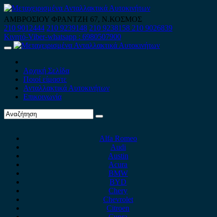
Skip
to
ΑΜΒΡΟΣΙΟΥ ΦΡΑΝΤΖΗ 67, Ν.ΚΟΣΜΟΣ
content
210 9012444
210 9239148
210 9238158
210 9026839
Κινητό-Viber-whatsapp : 6980507900
Primary
Menu
Αρχική Σελίδα
Ποιοί είμαστε
Ανταλλακτικά Αυτοκινήτων
Επικοινωνία
Alfa Romeo
Audi
Austin
Acura
BMW
BYD
Chery
Chevrolet
Citroen
Cupra