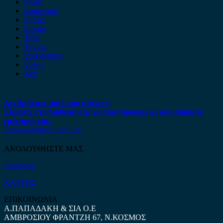
Smart
ssangyong
Subaru
Suzuki
Tesla
Toyota
Volkswagen
Volvo
Xev
Δεν βρήκατε αυτό που ψάχνετε;
Είμαστε στη διάθεση σας να απαντήσουμε σε οποιαδήποτε
ερώτηση σας.
Επικοινωνήστε μαζί μας
ΑΚΟΛΟΥΘΗΣΤΕ ΜΑΣ
Facebook
ΧΑΡΤΗΣ
ΕΠΙΚΟΙΝΩΝΙΑ
Α.ΠΑΠΑΔΑΚΗ & ΣΙΑ Ο.Ε
ΑΜΒΡΟΣΙΟΥ ΦΡΑΝΤΖΗ 67, Ν.ΚΟΣΜΟΣ