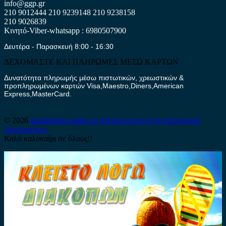
info@ggp.gr
210 9012444
210 9239148
210 9238158
210 9026839
Κινητό-Viber-whatsapp : 6980507900
Δευτέρα - Παρασκευή 8:00 - 16:30
ΔΕΧΟΜΑΣΤΕ ΚΑΙ ΠΛΗΡΩΜΕΣ ΜΕΣΩ ΚΑΡΤΩΝ
Δυνατότητα πληρωμής μέσω πιστωτικών, χρεωστικών &
προπληρωμένων καρτών Visa,Maestro,Diners,American
Express,MasterCard.
© 2026
antallaktika-online.eu
Μεταχειρισμένα Ανταλλακτικά
Αυτοκινήτων
Καλό καλοκαίρι σε όλους!!