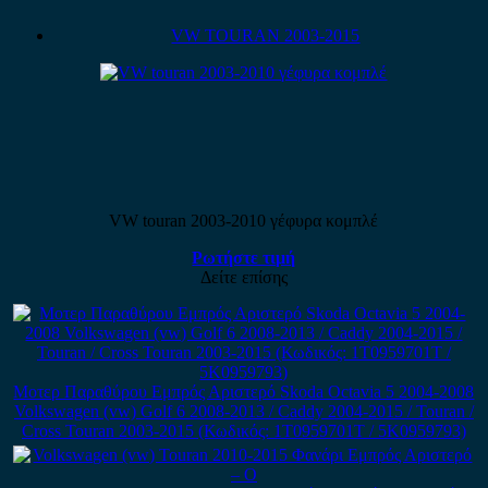
VW TOURAN 2003-2015
VW touran 2003-2010 γέφυρα κομπλέ
Ρωτήστε τιμή
Δείτε επίσης
Μοτερ Παραθύρου Εμπρός Αριστερό Skoda Octavia 5 2004-2008
Volkswagen (vw) Golf 6 2008-2013 / Caddy 2004-2015 / Touran /
Cross Touran 2003-2015 (Κωδικός: 1T0959701T / 5K0959793)