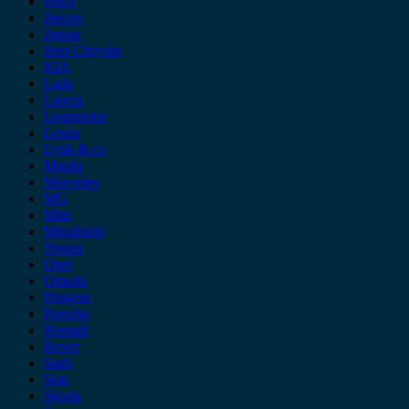
iveco
Jaecoo
Jaguar
Jeep Chrysler
KIA
Lada
Lancia
Leapmotor
Lexus
Lynk & co
Mazda
Mercedes
MG
Mini
Mitsubishi
Nissan
Opel
Omoda
Peugeot
Porsche
Renault
Rover
Saab
Seat
Skoda