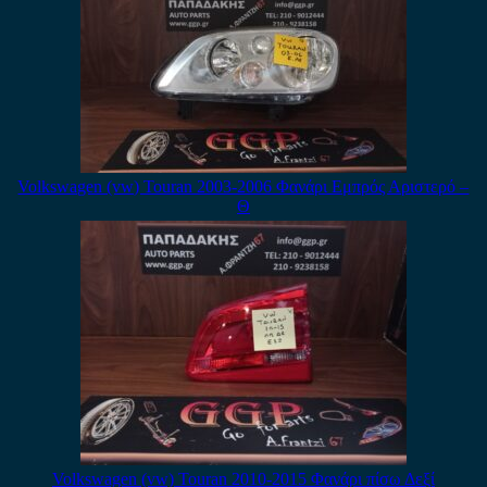
Volkswagen (vw) Touran 2003-2006 Φανάρι Εμπρός Αριστερό –
Θ
Volkswagen (vw) Touran 2010-2015 Φανάρι πίσω Δεξί